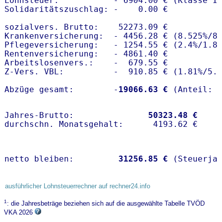
Lohnsteuer:           - 6904.00 € (Klasse I)
Solidaritätszuschlag: -    0.00 €

sozialvers. Brutto:    52273.09 €

Krankenversicherung:  - 4456.28 € (8.525%/8.
Pflegeversicherung:   - 1254.55 € (2.4%/1.8%
Rentenversicherung:   - 4861.40 €

Arbeitslosenvers.:    -  679.55 €

Z-Vers. VBL:          -  910.85 € (
1.81%
/
5.
Abzüge gesamt:        -
19066.63 €
Jahres-Brutto:               
50323.48 €
netto bleiben:         
31256.85 €
 (Steuerja
ausführlicher Lohnsteuerrechner auf rechner24.info
1
: die Jahresbeträge beziehen sich auf die ausgewählte Tabelle TVÖD
VKA 2026