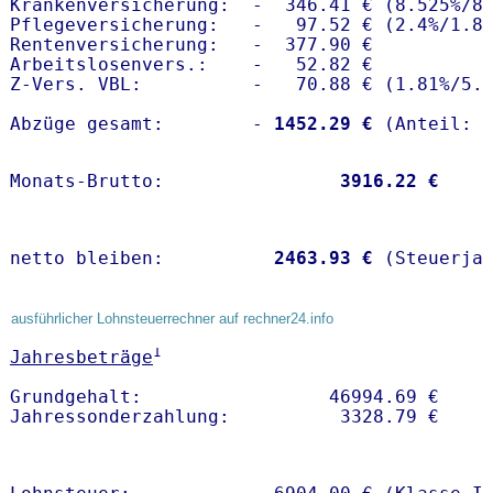
Krankenversicherung:  -  346.41 € (8.525%/8.
Pflegeversicherung:   -   97.52 € (2.4%/1.8%
Rentenversicherung:   -  377.90 €

Arbeitslosenvers.:    -   52.82 €

Z-Vers. VBL:          -   70.88 € (
1.81%
/
5.
Abzüge gesamt:        -
 1452.29 €
Monats-Brutto:               
 3916.22 €
netto bleiben:         
 2463.93 €
 (Steuerja
ausführlicher Lohnsteuerrechner auf rechner24.info
1
Jahresbeträge
Grundgehalt:                 46994.69 € 
