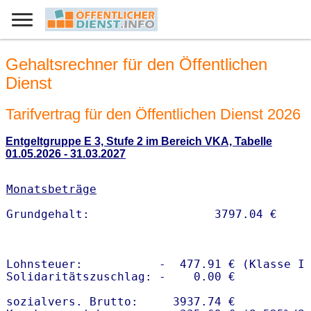
Gehaltsrechner für den Öffentlichen
Dienst
Tarifvertrag für den Öffentlichen Dienst 2026
Entgeltgruppe E 3, Stufe 2 im Bereich VKA, Tabelle
01.05.2026 - 31.03.2027
Monatsbeträge
Lohnsteuer:           -  477.91 € (Klasse I)
Solidaritätszuschlag: -    0.00 €

sozialvers. Brutto:     3937.74 €
