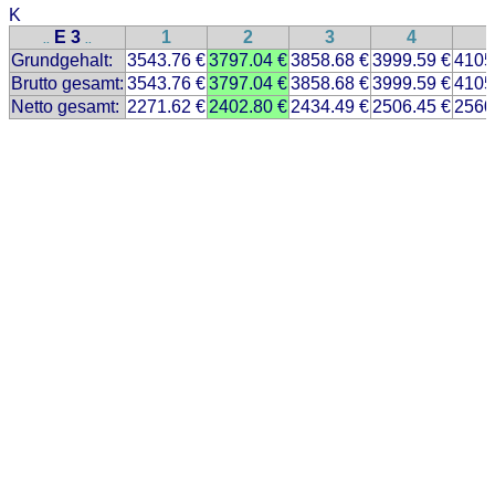
K
E 3
1
2
3
4
..
..
Grundgehalt:
3543.76 €
3797.04 €
3858.68 €
3999.59 €
4105
Brutto gesamt:
3543.76 €
3797.04 €
3858.68 €
3999.59 €
4105
Netto gesamt:
2271.62 €
2402.80 €
2434.49 €
2506.45 €
2560