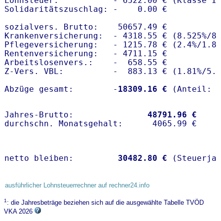
Lohnsteuer:           - 6522.00 € (Klasse I)
Solidaritätszuschlag: -    0.00 €

sozialvers. Brutto:    50657.49 €

Krankenversicherung:  - 4318.55 € (8.525%/8.
Pflegeversicherung:   - 1215.78 € (2.4%/1.8%
Rentenversicherung:   - 4711.15 €

Arbeitslosenvers.:    -  658.55 €

Z-Vers. VBL:          -  883.13 € (
1.81%
/
5.
Abzüge gesamt:        -
18309.16 €
Jahres-Brutto:               
48791.96 €
netto bleiben:         
30482.80 €
 (Steuerja
ausführlicher Lohnsteuerrechner auf rechner24.info
1
: die Jahresbeträge beziehen sich auf die ausgewählte Tabelle TVÖD
VKA 2026