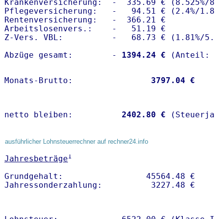
Krankenversicherung:  -  335.69 € (8.525%/8.
Pflegeversicherung:   -   94.51 € (2.4%/1.8%
Rentenversicherung:   -  366.21 €

Arbeitslosenvers.:    -   51.19 €

Z-Vers. VBL:          -   68.73 € (
1.81%
/
5.
Abzüge gesamt:        -
 1394.24 €
Monats-Brutto:               
 3797.04 €
netto bleiben:         
 2402.80 €
 (Steuerja
ausführlicher Lohnsteuerrechner auf rechner24.info
1
Jahresbeträge
Grundgehalt:                 45564.48 € 
