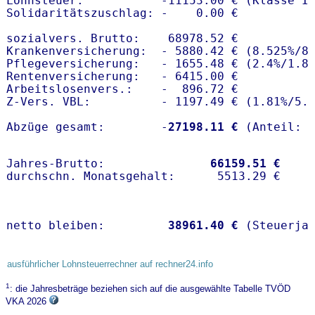
Lohnsteuer:           -11153.00 € (Klasse I)
Solidaritätszuschlag: -    0.00 €

sozialvers. Brutto:    68978.52 €

Krankenversicherung:  - 5880.42 € (8.525%/8
Pflegeversicherung:   - 1655.48 € (2.4%/1.8%
Rentenversicherung:   - 6415.00 €

Arbeitslosenvers.:    -  896.72 €

Z-Vers. VBL:          - 1197.49 € (
1.81%
/
5.
Abzüge gesamt:        -
27198.11 €
Jahres-Brutto:               
66159.51 €
netto bleiben:         
38961.40 €
 (Steuerja
ausführlicher Lohnsteuerrechner auf rechner24.info
1
: die Jahresbeträge beziehen sich auf die ausgewählte Tabelle TVÖD
VKA 2026