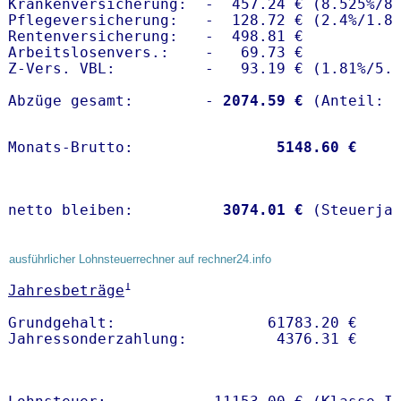
Krankenversicherung:  -  457.24 € (8.525%/8.
Pflegeversicherung:   -  128.72 € (2.4%/1.8%
Rentenversicherung:   -  498.81 €

Arbeitslosenvers.:    -   69.73 €

Z-Vers. VBL:          -   93.19 € (
1.81%
/
5.
Abzüge gesamt:        -
 2074.59 €
Monats-Brutto:               
 5148.60 €
netto bleiben:         
 3074.01 €
 (Steuerja
ausführlicher Lohnsteuerrechner auf rechner24.info
1
Jahresbeträge
Grundgehalt:                 61783.20 € 
