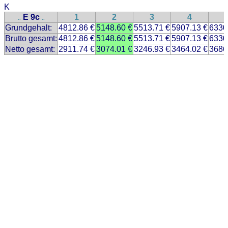
K
E 9c
1
2
3
4
..
..
Grundgehalt:
4812.86 €
5148.60 €
5513.71 €
5907.13 €
6330
Brutto gesamt:
4812.86 €
5148.60 €
5513.71 €
5907.13 €
6330
Netto gesamt:
2911.74 €
3074.01 €
3246.93 €
3464.02 €
3686