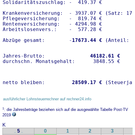
Solidaritätszuschlag: -  419.37 €

Krankenversicherung:  - 3937.07 € (Satz: 17.
Pflegeversicherung:   -  819.74 € 

Rentenversicherung:   - 4294.98 €

Arbeitslosenvers.:    -  577.28 €

Abzüge gesamt:        -
17673.44 €
Jahres-Brutto:               
46182.61 €
netto bleiben:         
28509.17 €
 (Steuerja
ausführlicher Lohnsteuerrechner auf rechner24.info
1
: die Jahresbeträge beziehen sich auf die ausgewählte Tabelle Post-TV
2019
K
5
0
1
2
3
..
..