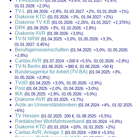
TV-Autobahn
(01.05.2026: +3,4%, 01.01.2027: +2,4%,
01.01.2028: +2,0%)
TV-L
(01.04.2026: +2,8%, 01.03.2027: +2%, 01.01.2028: +1%)
Diakonie KTD
(01.03.2026: +3%, 01.04.2027: +2%)
Diakonie TV KB
(01.01.2026: +2,25%, 01.01.2027: +2,375%)
DRK
(01.09.2025: +3%, 01.10.2026: +2,8%)
Diakonie AVR
(01.09.2026: +3,0%)
TV-N NRW
(01.04.2025: +3,0%, 01.05.2026: +3,3%,
01.01.2027: 0,45%)
Berufsgenossenschaften
(01.04.2025: +3,0%, 01.05.2026:
+2,8%)
Caritas AVR
(01.07.2024: +200 € +5,5%, 01.02.2026: +2,8%)
TV-N Berlin
(01.06.2025: +380 €, 01.06.2026: +50 €)
Bundesagentur für Arbeit (TV-BA)
(01.04.2025: +3%,
01.05.2026: +2,8%)
TVöD
(01.04.2025: +3,0%, 01.05.2026: +2,8%)
Post
(01.04.2025: +2,0%, 01.04.2026: +3,0%)
IKK
(01.05.2025: +2,8%, 01.05.2026: +3,0%)
Diakonie AVR
(01.03.2025: +3,7%)
Ärzte an Universitätskliniken
(01.04.2024: +4%, 01.02.2025:
+6%)
TV Hessen
(01.02.2025: 200 €, 01.08.2025: +5,5%)
Paritätischer Wohlfahrtsverband
(01.01.2024: +5,0%)
Diakonie KTD
(01.01.2024: +10%, 01.01.2025: +2%)
Caritas AVR, Anlage 3
(01.03.2024: +200 € +5,5%)