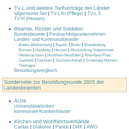
TV-L und weitere Tarifverträge der Länder
allgemeiner Teil
|
TV-L Kr (Pflege)
|
TV-L S
TV-H (Hessen)
Beamte, Richter und Soldaten
Bundesbeamte
|
Postnachfolgeunternehmen
Landes- und Kommunalbeamte
Baden-Württemberg
|
Bayern
|
Berlin
|
Brandenburg
Bremen
|
Hamburg
|
Hessen
|
Mecklenburg-Vorpommern
Niedersachsen
|
Nordrhein-Westfalen
|
Rheinland-Pfalz
Saarland
|
Sachsen
|
Sachsen-Anhalt
|
Schleswig-Holstein
Thüringen
Besoldungsvergleich
Sonderseite zur Besoldungsrunde 2025 der
Landesbeamten
Ärzte
Universitätskliniken
kommunale Krankenhäuser
Kirchen und Wohlfahrtsverbände
Caritas
|
Diakonie
|
Parität
|
DRK
|
AWO