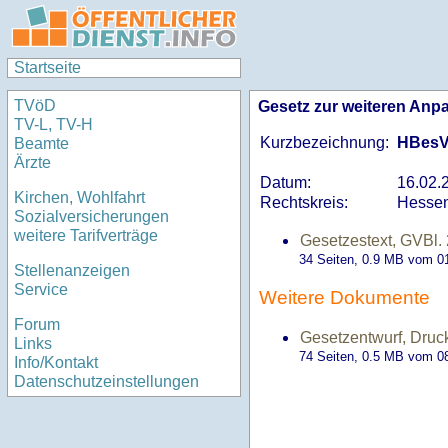
Startseite
TVöD
Gesetz zur weiteren Anp
TV-L, TV-H
Kurzbezeichnung:
HBesV
Beamte
Ärzte
Datum:
16.02.
Kirchen, Wohlfahrt
Rechtskreis:
Hesse
Sozialversicherungen
weitere Tarifverträge
Gesetzestext, GVBl. 
34 Seiten, 0.9
MB
vom 01
Stellenanzeigen
Service
Weitere Dokumente
Forum
Gesetzentwurf, Druc
Links
74 Seiten, 0.5
MB
vom 08
Info/Kontakt
Datenschutzeinstellungen