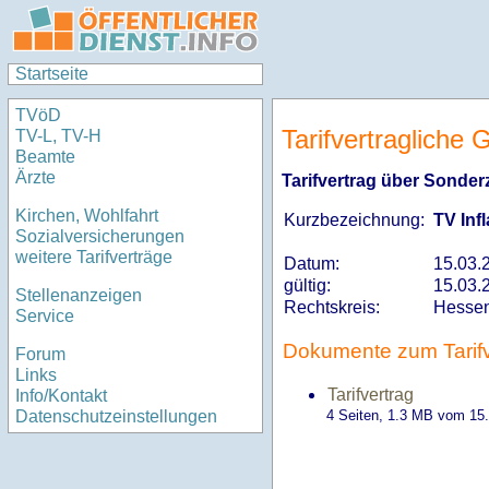
Startseite
TVöD
Tarifvertragliche
TV-L, TV-H
Beamte
Ärzte
Tarifvertrag über Sonder
Kirchen, Wohlfahrt
Kurzbezeichnung:
TV Inf
Sozialversicherungen
weitere Tarifverträge
Datum:
15.03.
gültig:
15.03.
Stellenanzeigen
Rechtskreis:
Hesse
Service
Dokumente zum Tarifv
Forum
Links
Tarifvertrag
Info/Kontakt
4 Seiten, 1.3
MB
vom 15.
Datenschutzeinstellungen