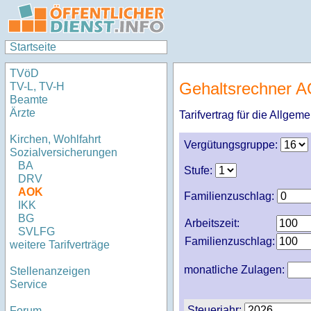
Startseite
TVöD
Gehaltsrechner 
TV-L, TV-H
Beamte
Ärzte
Tarifvertrag für die Allge
Kirchen, Wohlfahrt
Vergütungsgruppe:
Sozialversicherungen
BA
Stufe:
DRV
AOK
Familienzuschlag:
IKK
BG
Arbeitszeit:
SVLFG
Familienzuschlag:
weitere Tarifverträge
monatliche Zulagen:
Stellenanzeigen
Service
Steuerjahr:
Forum