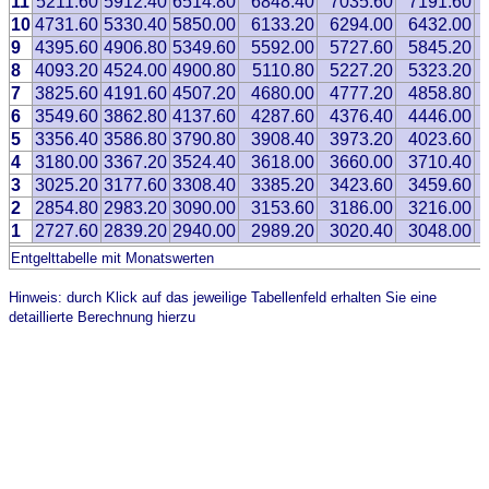
11
5211.60
5912.40
6514.80
6848.40
7035.60
7191.60
10
4731.60
5330.40
5850.00
6133.20
6294.00
6432.00
9
4395.60
4906.80
5349.60
5592.00
5727.60
5845.20
8
4093.20
4524.00
4900.80
5110.80
5227.20
5323.20
7
3825.60
4191.60
4507.20
4680.00
4777.20
4858.80
6
3549.60
3862.80
4137.60
4287.60
4376.40
4446.00
5
3356.40
3586.80
3790.80
3908.40
3973.20
4023.60
4
3180.00
3367.20
3524.40
3618.00
3660.00
3710.40
3
3025.20
3177.60
3308.40
3385.20
3423.60
3459.60
2
2854.80
2983.20
3090.00
3153.60
3186.00
3216.00
1
2727.60
2839.20
2940.00
2989.20
3020.40
3048.00
Entgelttabelle mit Monatswerten
Hinweis: durch Klick auf das jeweilige Tabellenfeld erhalten Sie eine
detaillierte Berechnung hierzu