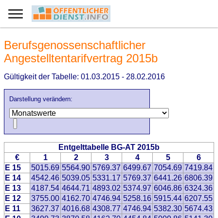
Berufsgenossenschaftlicher
Angestelltentarifvertrag 2015b
Gültigkeit der Tabelle: 01.03.2015 - 28.02.2016
Darstellung verändern:
Entgelttabelle BG-AT 2015b
€
1
2
3
4
5
6
E 15
5015.69
5564.90
5769.37
6499.67
7054.69
7419.84
E 14
4542.46
5039.05
5331.17
5769.37
6441.26
6806.39
E 13
4187.54
4644.71
4893.02
5374.97
6046.86
6324.36
E 12
3755.00
4162.70
4746.94
5258.16
5915.44
6207.55
E 11
3627.37
4016.68
4308.77
4746.94
5382.30
5674.43