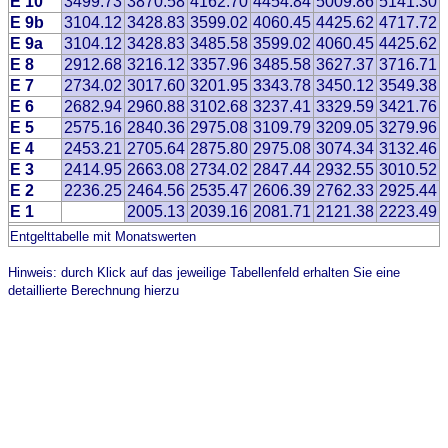
E 10
3499.73
3870.58
4162.70
4454.84
5009.86
5141.30
E 9b
3104.12
3428.83
3599.02
4060.45
4425.62
4717.72
E 9a
3104.12
3428.83
3485.58
3599.02
4060.45
4425.62
E 8
2912.68
3216.12
3357.96
3485.58
3627.37
3716.71
E 7
2734.02
3017.60
3201.95
3343.78
3450.12
3549.38
E 6
2682.94
2960.88
3102.68
3237.41
3329.59
3421.76
E 5
2575.16
2840.36
2975.08
3109.79
3209.05
3279.96
E 4
2453.21
2705.64
2875.80
2975.08
3074.34
3132.46
E 3
2414.95
2663.08
2734.02
2847.44
2932.55
3010.52
E 2
2236.25
2464.56
2535.47
2606.39
2762.33
2925.44
E 1
2005.13
2039.16
2081.71
2121.38
2223.49
Entgelttabelle mit Monatswerten
Hinweis: durch Klick auf das jeweilige Tabellenfeld erhalten Sie eine
detaillierte Berechnung hierzu