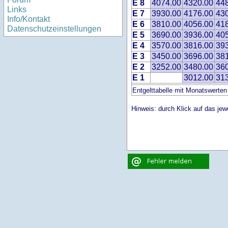
E 8
4074.00
4320.00
44
Links
E 7
3930.00
4176.00
43
Info/Kontakt
E 6
3810.00
4056.00
41
Datenschutzeinstellungen
E 5
3690.00
3936.00
40
E 4
3570.00
3816.00
39
E 3
3450.00
3696.00
38
E 2
3252.00
3480.00
36
E 1
3012.00
31
Entgelttabelle mit Monatswerten
Hinweis: durch Klick auf das jewe