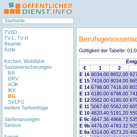
Startseite
TVöD
Berufsgenossensch
TV-L, TV-H
Beamte
Ärzte
Gültigkeit der Tabelle: 01
Kirchen, Wohlfahrt
Entg
Sozialversicherungen
€
1
2
BA
E 16
8034.00
8652.00
92
DRV
E 15
7416.00
8034.00
86
AOK
E 14
6798.00
7416.00
80
IKK
E 13
6180.00
6798.00
74
BG
E 12
5562.00
6180.00
67
SVLFG
E 11
5067.60
5562.00
60
weitere Tarifverträge
E 10
4820.40
5191.20
55
E 9c
4647.36
4968.72
53
Stellenanzeigen
Service
E 9b
4476.00
4783.32
50
E 9a
4314.00
4573.20
46
Forum