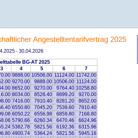
aftlicher Angestelltentarifvertrag 2025
.04.2025 - 30.04.2026
elttabelle BG-AT 2025
3
4
5
6
7
70.00
9888.00
10506.00
11124.00
11742.00
52.00
9270.00
9888.00
10506.00
11124.00
34.00
8652.00
9270.00
9764.40
10258.80
16.00
8034.00
8528.40
8899.20
9270.00
98.00
7416.00
7910.40
8281.20
8652.00
56.40
6550.80
7045.20
7539.60
7910.40
99.08
6050.22
6556.98
6859.80
7168.80
58.06
5790.66
6260.34
6470.46
6624.96
55.24
5382.78
5821.56
6192.36
6315.96
96.80
4900.74
5364.24
5821.56
5945.16