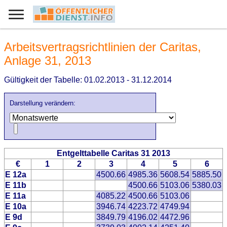
Arbeitsvertragsrichtlinien der Caritas,
Anlage 31, 2013
Gültigkeit der Tabelle: 01.02.2013 - 31.12.2014
Darstellung verändern:
Entgelttabelle Caritas 31 2013
€
1
2
3
4
5
6
E 12a
4500.66
4985.36
5608.54
5885.50
E 11b
4500.66
5103.06
5380.03
E 11a
4085.22
4500.66
5103.06
E 10a
3946.74
4223.72
4749.94
E 9d
3849.79
4196.02
4472.96