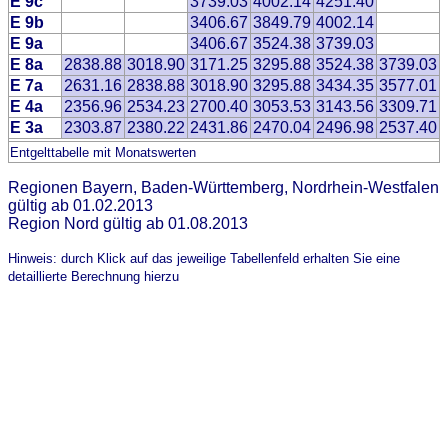
E 9c
3739.03
4002.14
4251.40
E 9b
3406.67
3849.79
4002.14
E 9a
3406.67
3524.38
3739.03
E 8a
2838.88
3018.90
3171.25
3295.88
3524.38
3739.03
E 7a
2631.16
2838.88
3018.90
3295.88
3434.35
3577.01
E 4a
2356.96
2534.23
2700.40
3053.53
3143.56
3309.71
E 3a
2303.87
2380.22
2431.86
2470.04
2496.98
2537.40
Entgelttabelle mit Monatswerten
Regionen Bayern, Baden-Württemberg, Nordrhein-Westfalen
gültig ab 01.02.2013
Region Nord gültig ab 01.08.2013
Hinweis: durch Klick auf das jeweilige Tabellenfeld erhalten Sie eine
detaillierte Berechnung hierzu