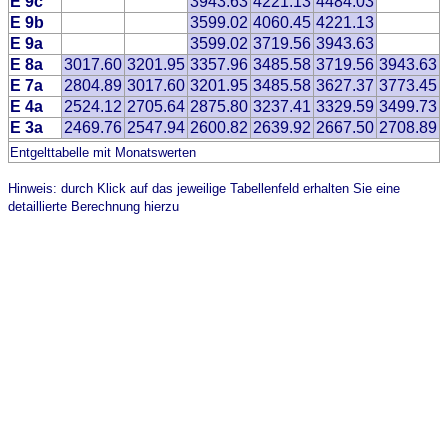
E 9c
3943.63
4221.13
4484.03
E 9b
3599.02
4060.45
4221.13
E 9a
3599.02
3719.56
3943.63
E 8a
3017.60
3201.95
3357.96
3485.58
3719.56
3943.63
E 7a
2804.89
3017.60
3201.95
3485.58
3627.37
3773.45
E 4a
2524.12
2705.64
2875.80
3237.41
3329.59
3499.73
E 3a
2469.76
2547.94
2600.82
2639.92
2667.50
2708.89
Entgelttabelle mit Monatswerten
Hinweis: durch Klick auf das jeweilige Tabellenfeld erhalten Sie eine
detaillierte Berechnung hierzu