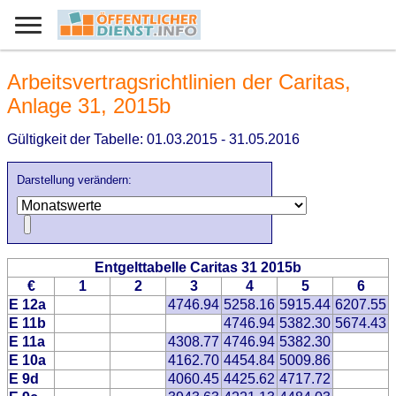
Arbeitsvertragsrichtlinien der Caritas,
Anlage 31, 2015b
Gültigkeit der Tabelle: 01.03.2015 - 31.05.2016
Darstellung verändern:
Entgelttabelle Caritas 31 2015b
€
1
2
3
4
5
6
E 12a
4746.94
5258.16
5915.44
6207.55
E 11b
4746.94
5382.30
5674.43
E 11a
4308.77
4746.94
5382.30
E 10a
4162.70
4454.84
5009.86
E 9d
4060.45
4425.62
4717.72