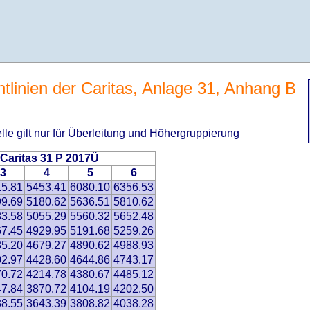
htlinien der Caritas, Anlage 31, Anhang B
elle gilt nur für Überleitung und Höhergruppierung
 Caritas 31 P 2017Ü
3
4
5
6
5.81
5453.41
6080.10
6356.53
9.69
5180.62
5636.51
5810.62
3.58
5055.29
5560.32
5652.48
7.45
4929.95
5191.68
5259.26
5.20
4679.27
4890.62
4988.93
2.97
4428.60
4644.86
4743.17
0.72
4214.78
4380.67
4485.12
7.84
3870.72
4104.19
4202.50
8.55
3643.39
3808.82
4038.28