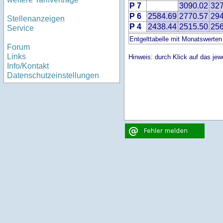
P 7
3090.02
327
P 6
2584.69
2770.57
294
Stellenanzeigen
P 4
2438.44
2515.50
256
Service
Entgelttabelle mit Monatswerten
Forum
Links
Hinweis: durch Klick auf das jewe
Info/Kontakt
Datenschutzeinstellungen