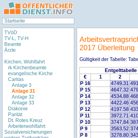
Startseite
TVöD
Arbeitsvertragsric
TV-L, TV-H
Beamte
2017 Überleitung
Ärzte
Gültigkeit der Tabelle: Tab
Kirchen, Wohlfahrt
rk Kirchenbeamte
Entgelttabelle
evangelische Kirche
€
1
2
Caritas
P 16
4749.31
491
Anlage 3
P 15
4647.32
479
Anlage 31
P 14
4534.88
468
Anlage 32
P 13
4422.46
456
Anlage 33
Diakonie
P 12
4197.58
433
Parität
P 11
3972.71
410
Dt. Rotes Kreuz
P 10
3747.84
387
Arbeiterwohlfahrt
P 9
3563.52
374
Sozialversicherungen
P 8
3278.80
343
weitere Tarifverträge