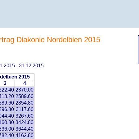
ertrag Diakonie Nordelbien 2015
.01.2015 - 31.12.2015
rdelbien 2015
3
4
222.40
2370.00
413.20
2589.60
589.60
2854.80
896.80
3117.60
044.40
3267.60
160.80
3424.80
336.00
3644.40
782.40
4162.80