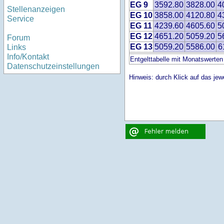
EG 9
3592.80
3828.00
4
Stellenanzeigen
EG 10
3858.00
4120.80
4
Service
EG 11
4239.60
4605.60
5
EG 12
4651.20
5059.20
5
Forum
EG 13
5059.20
5586.00
6
Links
Info/Kontakt
Entgelttabelle mit Monatswerten
Datenschutzeinstellungen
Hinweis: durch Klick auf das jewe