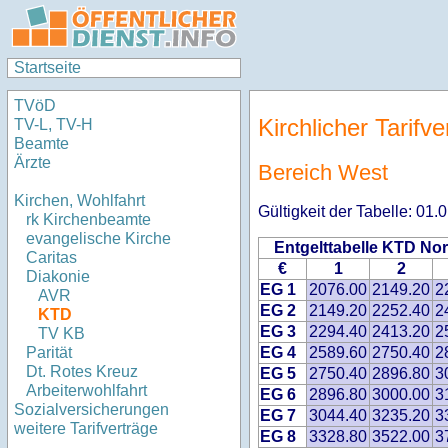
Startseite
TVöD
Kirchlicher Tarifv
TV-L, TV-H
Beamte
Ärzte
Bereich West
Kirchen, Wohlfahrt
Gültigkeit der Tabelle: 01
rk Kirchenbeamte
evangelische Kirche
Entgelttabelle KTD No
Caritas
€
1
2
Diakonie
EG 1
2076.00
2149.20
2
AVR
EG 2
2149.20
2252.40
2
KTD
EG 3
2294.40
2413.20
2
TV KB
EG 4
2589.60
2750.40
2
Parität
Dt. Rotes Kreuz
EG 5
2750.40
2896.80
3
Arbeiterwohlfahrt
EG 6
2896.80
3000.00
3
Sozialversicherungen
EG 7
3044.40
3235.20
3
weitere Tarifverträge
EG 8
3328.80
3522.00
3