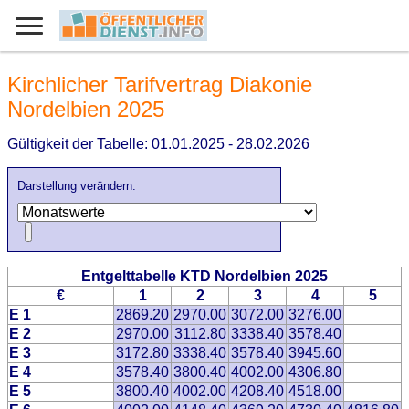
Kirchlicher Tarifvertrag Diakonie
Nordelbien 2025
Gültigkeit der Tabelle: 01.01.2025 - 28.02.2026
Darstellung verändern:
Entgelttabelle KTD Nordelbien 2025
€
1
2
3
4
5
E 1
2869.20
2970.00
3072.00
3276.00
E 2
2970.00
3112.80
3338.40
3578.40
E 3
3172.80
3338.40
3578.40
3945.60
E 4
3578.40
3800.40
4002.00
4306.80
E 5
3800.40
4002.00
4208.40
4518.00