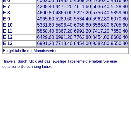
E 6
4002.00
4148.40
4369.20
4730.40
4816.80
E 7
4208.40
4471.20
4611.60
5036.40
5128.80
E 8
4600.80
4866.00
5227.20
5756.40
5859.60
E 9
4965.60
5289.60
5534.40
5962.80
6070.80
E 10
5331.60
5696.40
6058.80
6586.80
6705.60
E 11
5858.40
6367.20
6991.20
7417.20
7550.40
E 12
6429.60
6991.20
7762.80
8454.00
8606.40
E 13
6991.20
7718.40
8454.00
9382.80
9550.80
Entgelttabelle mit Monatswerten
Hinweis: durch Klick auf das jeweilige Tabellenfeld erhalten Sie eine
detaillierte Berechnung hierzu