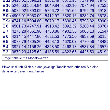
E 11
5416.02
5896.21
6361.49
6875.93
7579.98
7976.1
E 10
5246.63
5614.84
6049.84
6532.10
7074.94
7253.2
E 9c
5075.92
5393.05
5796.72
6251.62
6756.29
6918.4
E 9b
4906.91
5050.09
5412.97
5820.16
6282.74
6678.8
E 9a
4741.16
5004.80
5079.17
5330.46
5798.82
5990.9
E 8
4501.73
4747.91
4918.42
5092.39
5280.44
5370.8
E 7
4278.28
4561.90
4730.86
4901.36
5065.13
5154.0
E 6
4214.45
4447.86
4611.53
4773.50
4932.59
5015.1
E 5
4078.79
4305.20
4458.13
4620.07
4770.56
4848.3
E 4
3927.14
4156.26
4348.50
4468.18
4587.84
4657.9
E 3
3879.23
4125.62
4185.59
4322.65
4425.50
4519.7
Entgelttabelle mit Monatswerten
Hinweis: durch Klick auf das jeweilige Tabellenfeld erhalten Sie eine
detaillierte Berechnung hierzu