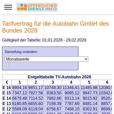
Tarifvertrag für die Autobahn GmbH des
Bundes 2028
Gültigkeit der Tabelle: 01.01.2028 - 29.02.2028
Darstellung verändern:
Entgelttabelle TV-Autobahn 2028
€
1
2
3
4
5
6
E 16
8904.16
9851.17
10748.30
11346.41
11485.98
12080.9
E 15
7347.12
7827.56
8363.50
9095.12
9847.73
10342.8
E 14
6679.48
7114.52
7682.66
8313.14
9015.92
9520.4
E 13
6180.85
6655.60
7198.39
7787.69
8481.14
8857.4
E 12
5588.09
6119.04
6756.67
7468.10
8302.91
8699.0