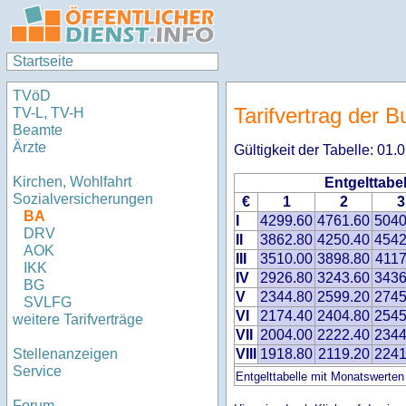
Startseite
TVöD
Tarifvertrag der 
TV-L, TV-H
Beamte
Ärzte
Gültigkeit der Tabelle: 01
Kirchen, Wohlfahrt
Entgelttabe
Sozialversicherungen
€
1
2
3
BA
I
4299.60
4761.60
5040
DRV
II
3862.80
4250.40
4542
AOK
III
3510.00
3898.80
4117
IKK
IV
2926.80
3243.60
3436
BG
V
2344.80
2599.20
2745
SVLFG
VI
2174.40
2404.80
2545
weitere Tarifverträge
VII
2004.00
2222.40
2344
VIII
1918.80
2119.20
2241
Stellenanzeigen
Service
Entgelttabelle mit Monatswerten
Forum