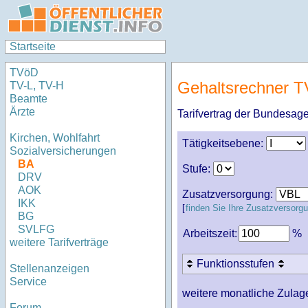
Startseite
TVöD
Gehaltsrechner 
TV-L, TV-H
Beamte
Ärzte
Tarifvertrag der Bundesage
Kirchen, Wohlfahrt
Tätigkeitsebene:
Sozialversicherungen
BA
Stufe:
DRV
AOK
Zusatzversorgung:
IKK
[
finden Sie Ihre Zusatzversor
BG
SVLFG
Arbeitszeit:
%
weitere Tarifverträge
Funktionsstufen
Stellenanzeigen
Service
weitere monatliche Zulag
Forum