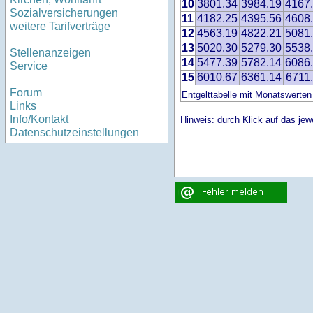
10
3801.34
3984.19
4167
Sozialversicherungen
11
4182.25
4395.56
4608
weitere Tarifverträge
12
4563.19
4822.21
5081
13
5020.30
5279.30
5538
Stellenanzeigen
14
5477.39
5782.14
6086
Service
15
6010.67
6361.14
6711
Forum
Entgelttabelle mit Monatswerten
Links
Info/Kontakt
Hinweis: durch Klick auf das jewe
Datenschutzeinstellungen