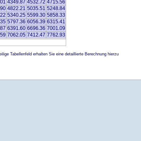
.01
4349.87
4532.72
4715.56
.90
4822.21
5035.51
5248.84
.22
5340.25
5599.30
5858.33
.35
5797.36
6056.39
6315.41
.87
6391.60
6696.36
7001.09
.59
7062.05
7412.47
7762.93
ilige Tabellenfeld erhalten Sie eine detaillierte Berechnung hierzu