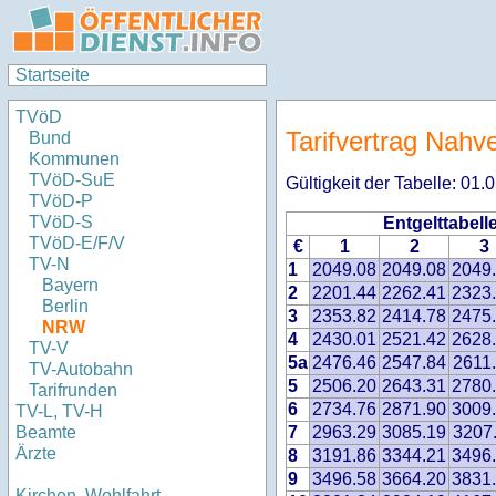
Startseite
TVöD
Tarifvertrag Nahv
Bund
Kommunen
TVöD-SuE
Gültigkeit der Tabelle: 01
TVöD-P
TVöD-S
Entgelttabel
TVöD-E/F/V
€
1
2
3
TV-N
1
2049.08
2049.08
2049
Bayern
2
2201.44
2262.41
2323
Berlin
3
2353.82
2414.78
2475
NRW
4
2430.01
2521.42
2628
TV-V
5a
2476.46
2547.84
2611
TV-Autobahn
5
2506.20
2643.31
2780
Tarifrunden
6
2734.76
2871.90
3009
TV-L, TV-H
7
2963.29
3085.19
3207
Beamte
Ärzte
8
3191.86
3344.21
3496
9
3496.58
3664.20
3831
Kirchen, Wohlfahrt