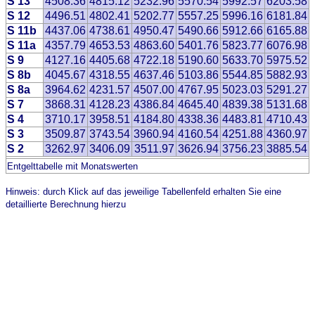
S 13
4508.36
4815.12
5232.96
5570.54
5992.57
6203.58
S 12
4496.51
4802.41
5202.77
5557.25
5996.16
6181.84
S 11b
4437.06
4738.61
4950.47
5490.66
5912.66
6165.88
S 11a
4357.79
4653.53
4863.60
5401.76
5823.77
6076.98
S 9
4127.16
4405.68
4722.18
5190.60
5633.70
5975.52
S 8b
4045.67
4318.55
4637.46
5103.86
5544.85
5882.93
S 8a
3964.62
4231.57
4507.00
4767.95
5023.03
5291.27
S 7
3868.31
4128.23
4386.84
4645.40
4839.38
5131.68
S 4
3710.17
3958.51
4184.80
4338.36
4483.81
4710.43
S 3
3509.87
3743.54
3960.94
4160.54
4251.88
4360.97
S 2
3262.97
3406.09
3511.97
3626.94
3756.23
3885.54
Entgelttabelle mit Monatswerten
Hinweis: durch Klick auf das jeweilige Tabellenfeld erhalten Sie eine
detaillierte Berechnung hierzu