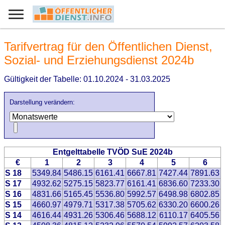
Tarifvertrag für den Öffentlichen Dienst,
Sozial- und Erziehungsdienst 2024b
Gültigkeit der Tabelle: 01.10.2024 - 31.03.2025
Darstellung verändern:
Entgelttabelle TVÖD SuE 2024b
€
1
2
3
4
5
6
S 18
5349.84
5486.15
6161.41
6667.81
7427.44
7891.63
S 17
4932.62
5275.15
5823.77
6161.41
6836.60
7233.30
S 16
4831.66
5165.45
5536.80
5992.57
6498.98
6802.85
S 15
4660.97
4979.71
5317.38
5705.62
6330.20
6600.26
S 14
4616.44
4931.26
5306.46
5688.12
6110.17
6405.56