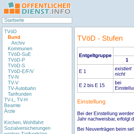
Startseite
TVöD
TVöD - Stufen
Bund
Archiv
Kommunen
TVöD-SuE
Entgeltgruppe
1
TVöD-P
TVöD-S
existiert
E 1
TVöD-E/F/V
nicht
TV-N
bei
TV-V
E 2 bis E 15
Einstell
TV-Autobahn
Tarifrunden
TV-L, TV-H
Einstellung
Beamte
Ärzte
Bei der Einstellung werden
Jahr nachweisbar, erfolgt d
Kirchen, Wohlfahrt
Sozialversicherungen
Bei Neuverträgen beim sel
weitere Tarifverträge