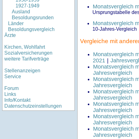
1927-1949
Monatsvergleich 
Ausland
Ursprungstabelle de
Besoldungsrunden
Monatsvergleich 
Länder
10-Jahres-Vergleich
Besoldungsvergleich
Ärzte
Vergleiche mit ander
Kirchen, Wohlfahrt
Sozialversicherungen
Monatsvergleich 
weitere Tarifverträge
2021
|
Jahresverg
Monatsvergleich 
Stellenanzeigen
Jahresvergleich
Service
Monatsvergleich m
Jahresvergleich
Forum
Monatsvergleich 
Links
Jahresvergleich
Info/Kontakt
Monatsvergleich 
Datenschutzeinstellungen
Jahresvergleich
Monatsvergleich 
Jahresvergleich
Monatsvergleich 
Jahresvergleich