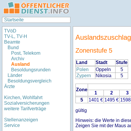
Startseite
TVöD
Auslandszuschlag
TV-L, TV-H
Beamte
Bund
Zonenstufe 5
Post, Telekom
Archiv
Land
Stadt
Stufe
Ausland
Polen
Oppeln
5
Besoldungsrunden
Länder
Zypern
Nikosia
5
Besoldungsvergleich
Ärzte
Zone
1
2
3
Kirchen, Wohlfahrt
5
1401 €
1495 €
1598
Sozialversicherungen
weitere Tarifverträge
gültig
Stellenanzeigen
Hinweis: die Werte in dies
Service
Zeigen Sie mit der Maus a