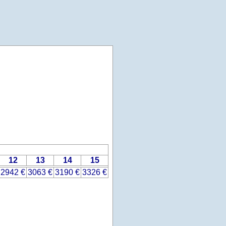
12
13
14
15
2942 €
3063 €
3190 €
3326 €