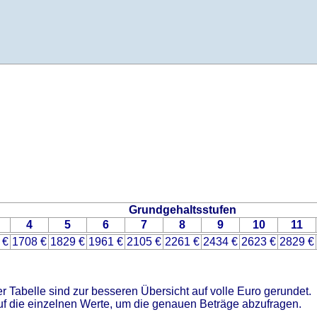
Grundgehaltsstufen
4
5
6
7
8
9
10
11
 €
1708 €
1829 €
1961 €
2105 €
2261 €
2434 €
2623 €
2829 €
er Tabelle sind zur besseren Übersicht auf volle Euro gerundet.
uf die einzelnen Werte, um die genauen Beträge abzufragen.