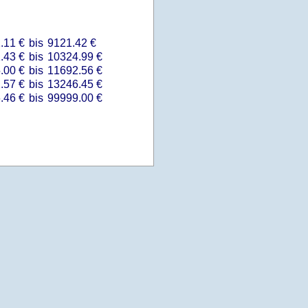
.11 €
bis
9121.42 €
.43 €
bis
10324.99 €
.00 €
bis
11692.56 €
.57 €
bis
13246.45 €
.46 €
bis
99999.00 €