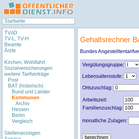
Startseite
TVöD
Gehaltsrechner 
TV-L, TV-H
Beamte
Ärzte
Bundes Angestelltentarifve
Kirchen, Wohlfahrt
Vergütungsgruppe:
Sozialversicherungen
weitere Tarifverträge
Lebensaltersstufe:
Post
BAT (historisch)
Ortszuschlag:
Bund und Länder
Kommunen
Arbeitszeit:
Archiv
Familienzuschlag:
Hessen
Berlin
monatliche Zulagen:
Vergleich
Stellenanzeigen
Service