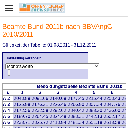
Beamte Bund 2011b nach BBVAnpG
2010/2011
Gültigkeit der Tabelle: 01.08.2011 - 31.12.2011
Darstellung verändern:
Besoldungstabelle Beamte Bund 2011b
€
1
2
3
4
5
6
A 2
2043.89
2091.66
2140.69
2177.45
2215.44
2253.43
22
A 3
2125.98
2176.21
2226.46
2266.90
2307.34
2347.76
23
A 4
2172.56
2232.58
2292.62
2340.42
2388.20
2436.00
24
A 5
2189.70
2264.45
2324.48
2383.31
2442.13
2502.17
25
A 6
2238.71
2325.72
2413.94
2481.34
2551.18
2618.58
26