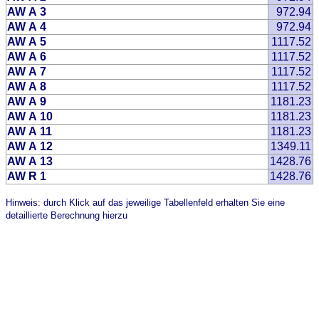
AW A 3
972.94
AW A 4
972.94
AW A 5
1117.52
AW A 6
1117.52
AW A 7
1117.52
AW A 8
1117.52
AW A 9
1181.23
AW A 10
1181.23
AW A 11
1181.23
AW A 12
1349.11
AW A 13
1428.76
AW R 1
1428.76
Hinweis: durch Klick auf das jeweilige Tabellenfeld erhalten Sie eine
detaillierte Berechnung hierzu