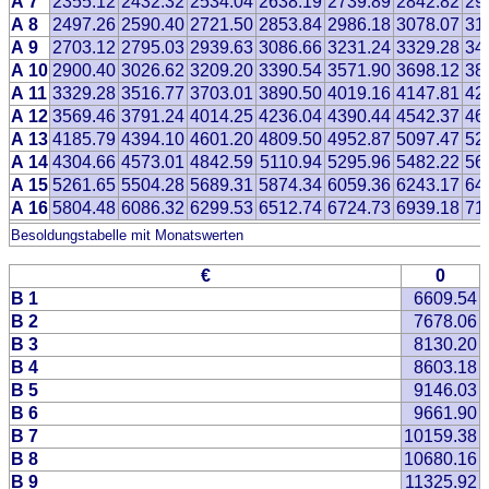
A 7
2355.12
2432.32
2534.04
2638.19
2739.89
2842.82
29
A 8
2497.26
2590.40
2721.50
2853.84
2986.18
3078.07
31
A 9
2703.12
2795.03
2939.63
3086.66
3231.24
3329.28
34
A 10
2900.40
3026.62
3209.20
3390.54
3571.90
3698.12
38
A 11
3329.28
3516.77
3703.01
3890.50
4019.16
4147.81
42
A 12
3569.46
3791.24
4014.25
4236.04
4390.44
4542.37
46
A 13
4185.79
4394.10
4601.20
4809.50
4952.87
5097.47
52
A 14
4304.66
4573.01
4842.59
5110.94
5295.96
5482.22
56
A 15
5261.65
5504.28
5689.31
5874.34
6059.36
6243.17
64
A 16
5804.48
6086.32
6299.53
6512.74
6724.73
6939.18
71
Besoldungstabelle mit Monatswerten
€
0
B 1
6609.54
B 2
7678.06
B 3
8130.20
B 4
8603.18
B 5
9146.03
B 6
9661.90
B 7
10159.38
B 8
10680.16
B 9
11325.92