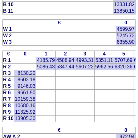
B 10
13331.82
B 11
13850.15
€
0
W 1
4599.97
W 2
5245.73
W 3
6355.90
€
0
1
2
3
4
5
R 1
4185.79
4588.94
4993.31
5351.11
5707.69
6
R 2
5086.43
5347.44
5607.22
5962.56
6320.36
6
R 3
8130.20
R 4
8603.18
R 5
9146.03
R 6
9661.90
R 7
10159.38
R 8
10680.16
R 9
11325.92
R 10
13905.30
€
0
AW A 2
972.94