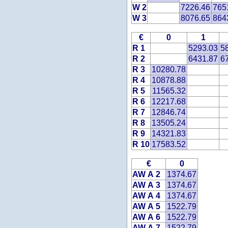
W 2
7226.46
765
W 3
8076.65
864
€
0
1
R 1
5293.03
5
R 2
6431.87
6
R 3
10280.78
R 4
10878.88
R 5
11565.32
R 6
12217.68
R 7
12846.74
R 8
13505.24
R 9
14321.83
R 10
17583.52
€
0
AW A 2
1374.67
AW A 3
1374.67
AW A 4
1374.67
AW A 5
1522.79
AW A 6
1522.79
AW A 7
1522.79