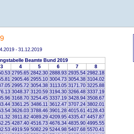
19
.04.2019 - 31.12.2019
ngstabelle Beamte Bund 2019
3
4
5
6
7
8
50.53
2795.65
2842.30
2888.93
2935.54
2982.18
55.81
2905.46
2955.10
3004.73
3054.38
3104.02
37.05
2995.72
3054.38
3113.05
3171.70
3225.88
76.13
3048.37
3120.59
3194.30
3266.48
3337.19
85.96
3168.70
3254.45
3337.19
3428.94
3508.67
33.44
3361.25
3486.11
3612.47
3707.24
3802.01
63.54
3626.03
3788.46
3901.28
4015.61
4128.43
31.32
3911.82
4089.29
4209.95
4335.47
4457.87
62.25
4287.40
4516.73
4676.34
4835.90
4995.55
82.53
4919.59
5082.29
5244.98
5407.68
5570.41