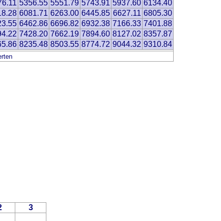
76.11
5356.55
5551.79
5743.91
5937.60
6134.40
18.28
6081.71
6263.00
6445.85
6627.11
6805.30
23.55
6462.86
6696.82
6932.38
7166.33
7401.88
94.22
7428.20
7662.19
7894.60
8127.02
8357.87
65.86
8235.48
8503.55
8774.72
9044.32
9310.84
rten
2
3