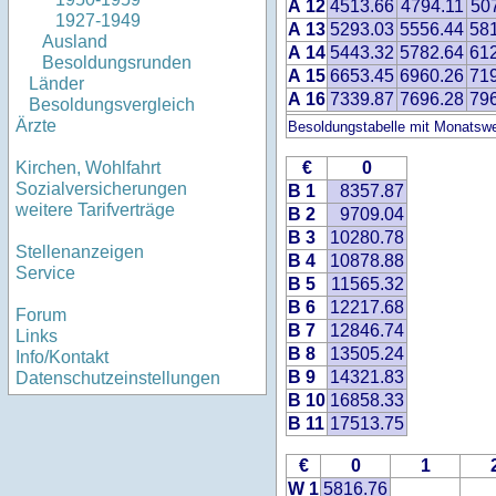
A 12
4513.66
4794.11
50
1927-1949
A 13
5293.03
5556.44
58
Ausland
A 14
5443.32
5782.64
61
Besoldungsrunden
A 15
6653.45
6960.26
71
Länder
A 16
7339.87
7696.28
79
Besoldungsvergleich
Ärzte
Besoldungstabelle mit Monatswe
€
0
Kirchen, Wohlfahrt
Sozialversicherungen
B 1
8357.87
weitere Tarifverträge
B 2
9709.04
B 3
10280.78
Stellenanzeigen
B 4
10878.88
Service
B 5
11565.32
B 6
12217.68
Forum
B 7
12846.74
Links
B 8
13505.24
Info/Kontakt
B 9
14321.83
Datenschutzeinstellungen
B 10
16858.33
B 11
17513.75
€
0
1
W 1
5816.76