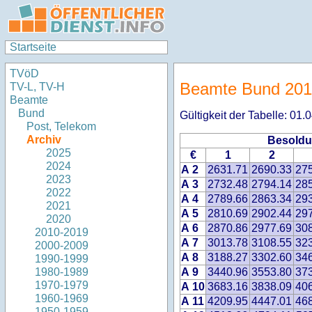
Startseite
TVöD
Beamte Bund 20
TV-L, TV-H
Beamte
Bund
Gültigkeit der Tabelle: 01
Post, Telekom
Archiv
Besoldu
2025
€
1
2
2024
A 2
2631.71
2690.33
27
2023
A 3
2732.48
2794.14
28
2022
A 4
2789.66
2863.34
29
2021
A 5
2810.69
2902.44
29
2020
A 6
2870.86
2977.69
30
2010-2019
A 7
3013.78
3108.55
32
2000-2009
A 8
3188.27
3302.60
34
1990-1999
A 9
3440.96
3553.80
37
1980-1989
1970-1979
A 10
3683.16
3838.09
40
1960-1969
A 11
4209.95
4447.01
46
1950-1959