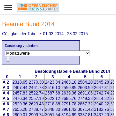
Beamte Bund 2014
Gültigkeit der Tabelle: 01.03.2014 - 28.02.2015
Darstellung verändern:
Besoldungstabelle Beamte Bund 2014
€
1
2
3
4
5
6
A 2
2318.65
2370.30
2423.34
2463.10
2504.20
2545.28
25
A 3
2407.44
2461.78
2516.10
2559.85
2603.59
2647.31
26
A 4
2457.83
2522.74
2587.68
2639.36
2691.06
2742.74
27
A 5
2476.34
2557.19
2622.12
2685.76
2749.38
2814.32
28
A 6
2529.36
2623.48
2718.88
2791.78
2867.32
2940.22
30
A 7
2655.28
2738.77
2848.80
2961.42
3071.42
3182.76
32
A 8
2809.01
2909.74
3051.54
3194.69
3337.81
3437.20
35