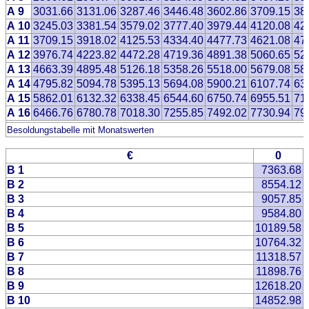
A 9
3031.66
3131.06
3287.46
3446.48
3602.86
3709.15
38
A 10
3245.03
3381.54
3579.02
3777.40
3979.44
4120.08
42
A 11
3709.15
3918.02
4125.53
4334.40
4477.73
4621.08
47
A 12
3976.74
4223.82
4472.28
4719.36
4891.38
5060.65
52
A 13
4663.39
4895.48
5126.18
5358.26
5518.00
5679.08
58
A 14
4795.82
5094.78
5395.13
5694.08
5900.21
6107.74
63
A 15
5862.01
6132.32
6338.45
6544.60
6750.74
6955.51
71
A 16
6466.76
6780.78
7018.30
7255.85
7492.02
7730.94
79
Besoldungstabelle mit Monatswerten
€
0
B 1
7363.68
B 2
8554.12
B 3
9057.85
B 4
9584.80
B 5
10189.58
B 6
10764.32
B 7
11318.57
B 8
11898.76
B 9
12618.20
B 10
14852.98