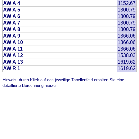
AW A 4
1152.67
AW A 5
1300.79
AW A 6
1300.79
AW A 7
1300.79
AW A 8
1300.79
AW A 9
1366.06
AW A 10
1366.06
AW A 11
1366.06
AW A 12
1538.03
AW A 13
1619.62
AW R 1
1619.62
Hinweis: durch Klick auf das jeweilige Tabellenfeld erhalten Sie eine
detaillierte Berechnung hierzu