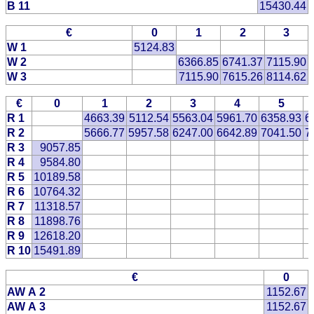
B 11
15430.44
€
0
1
2
3
W 1
5124.83
W 2
6366.85
6741.37
7115.90
W 3
7115.90
7615.26
8114.62
€
0
1
2
3
4
5
R 1
4663.39
5112.54
5563.04
5961.70
6358.93
6
R 2
5666.77
5957.58
6247.00
6642.89
7041.50
7
R 3
9057.85
R 4
9584.80
R 5
10189.58
R 6
10764.32
R 7
11318.57
R 8
11898.76
R 9
12618.20
R 10
15491.89
€
0
AW A 2
1152.67
AW A 3
1152.67