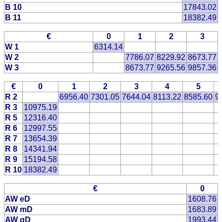
B 10
17843.02
B 11
18382.49
€
0
1
2
3
W 1
6314.14
W 2
7786.07
8229.92
8673.77
W 3
8673.77
9265.56
9857.36
€
0
1
2
3
4
5
R 2
6956.40
7301.05
7644.04
8113.22
8585.60
9
R 3
10975.19
R 5
12316.40
R 6
12997.55
R 7
13654.39
R 8
14341.94
R 9
15194.58
R 10
18382.49
€
0
AW eD
1608.76
AW mD
1683.89
AW gD
1993.44