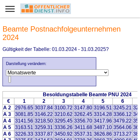
Beamte Postnachfolgeunternehmen
2024
Gültigkeit der Tabelle: 01.03.2024 - 31.03.2025?
Darstellung verändern:
Besoldungstabelle Beamte PNU 2024
€
1
2
3
4
5
6
A 2
2976.65
3037.84
3100.72
3147.80
3196.51
3245.21
32
A 3
3081.85
3146.22
3210.62
3262.45
3314.28
3366.12
34
A 4
3141.56
3218.50
3295.45
3356.70
3417.96
3479.22
35
A 5
3163.51
3259.31
3336.26
3411.68
3487.10
3564.06
36
A 6
3226.33
3337.87
3450.92
3537.31
3626.86
3713.27
38