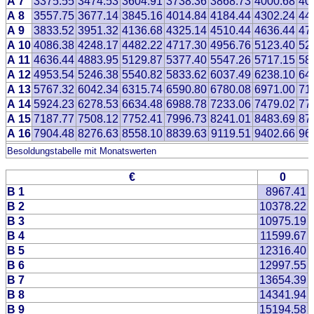
A 7
3375.55
3474.53
3604.91
3738.36
3868.73
4000.68
40
A 8
3557.75
3677.14
3845.16
4014.84
4184.44
4302.24
44
A 9
3833.52
3951.32
4136.68
4325.14
4510.44
4636.44
47
A 10
4086.38
4248.17
4482.22
4717.30
4956.76
5123.40
52
A 11
4636.44
4883.95
5129.87
5377.40
5547.26
5717.15
58
A 12
4953.54
5246.38
5540.82
5833.62
6037.49
6238.10
64
A 13
5767.32
6042.34
6315.74
6590.80
6780.08
6971.00
71
A 14
5924.23
6278.53
6634.48
6988.78
7233.06
7479.02
77
A 15
7187.77
7508.12
7752.41
7996.73
8241.01
8483.69
87
A 16
7904.48
8276.63
8558.10
8839.63
9119.51
9402.66
96
Besoldungstabelle mit Monatswerten
€
0
B 1
8967.41
B 2
10378.22
B 3
10975.19
B 4
11599.67
B 5
12316.40
B 6
12997.55
B 7
13654.39
B 8
14341.94
B 9
15194.58