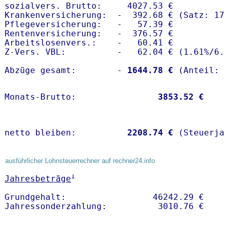
sozialvers. Brutto:     4027.53 €

Krankenversicherung:  -  392.68 € (Satz: 17.
Pflegeversicherung:   -   57.39 € 

Rentenversicherung:   -  376.57 €

Arbeitslosenvers.:    -   60.41 €

Z-Vers. VBL:          -   62.04 € (
1.61%
/
6.
Abzüge gesamt:        -
 1644.78 €
Monats-Brutto:               
 3853.52 €
netto bleiben:         
 2208.74 €
 (Steuerja
ausführlicher Lohnsteuerrechner auf rechner24.info
1
Jahresbeträge
Grundgehalt:                 46242.29 € 
