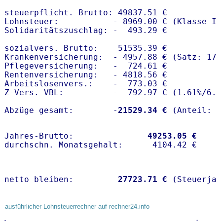
steuerpflicht. Brutto: 49837.51 €

Lohnsteuer:           - 8969.00 € (Klasse I)
Solidaritätszuschlag: -  493.29 €

sozialvers. Brutto:    51535.39 €

Krankenversicherung:  - 4957.88 € (Satz: 17.
Pflegeversicherung:   -  724.61 € 

Rentenversicherung:   - 4818.56 €

Arbeitslosenvers.:    -  773.03 €

Z-Vers. VBL:          -  792.97 € (
1.61%
/
6.
Abzüge gesamt:        -
21529.34 €
Jahres-Brutto:               
49253.05 €
netto bleiben:         
27723.71 €
 (Steuerja
ausführlicher Lohnsteuerrechner auf rechner24.info