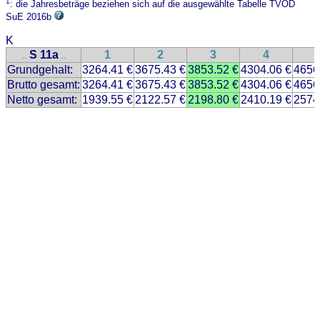
1
: die Jahresbeträge beziehen sich auf die ausgewählte Tabelle TVÖD
SuE 2016b
K
S 11a
1
2
3
4
..
..
Grundgehalt:
3264.41 €
3675.43 €
3853.52 €
4304.06 €
4656
Brutto gesamt:
3264.41 €
3675.43 €
3853.52 €
4304.06 €
4656
Netto gesamt:
1939.55 €
2122.57 €
2198.80 €
2410.19 €
2574