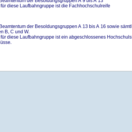
m Beamtentum der Besoldungsgruppen A 9 bis A 13
ür diese Laufbahngruppe ist die Fachhochschulreife
m Beamtentum der Besoldungsgruppen A 13 bis A 16 sowie sämt
n B, C und W.
ür diese Laufbahngruppe ist ein abgeschlossenes Hochschulstu
üsse.