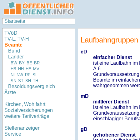
Startseite
TVöD
Laufbahngruppen
TV-L, TV-H
Beamte
Bund
eD
Länder
einfacher Dienst
ist eine Laufbahn i
BW
BY
BE
BR
A 6.
HB
HH
HE
MV
Grundvoraussetzung 
NI
NW
RP
SL
Beamte im einfachen 
SN
ST
SH
TH
wahrgenommen werden 
Besoldungsvergleich
Ärzte
mD
mittlerer Dienst
Kirchen, Wohlfahrt
ist eine Laufbahn im
Sozialversicherungen
Grundvoraussetzung f
weitere Tarifverträge
einschlägiger Berufs
Stellenanzeigen
gD
Service
gehobener Dienst