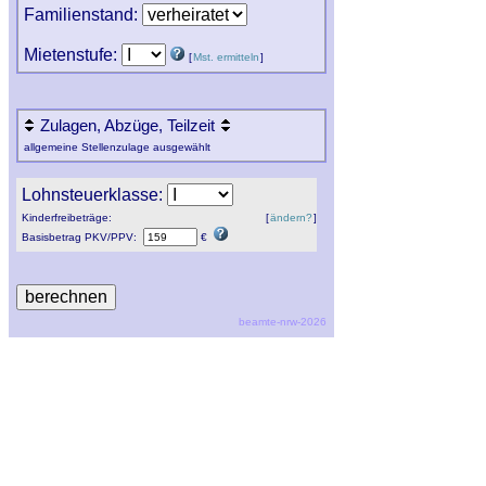
Familienstand:
Mietenstufe:
[
Mst. ermitteln
]
Zulagen, Abzüge, Teilzeit
allgemeine Stellenzulage ausgewählt
Lohnsteuerklasse:
Kinderfreibeträge:
[
ändern?
]
Basisbetrag
PKV
/
PPV
:
€
beamte-nrw-2026