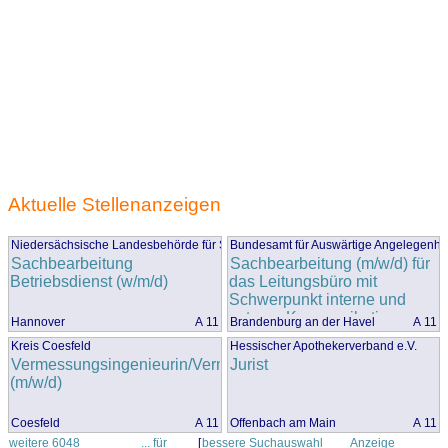
Aktuelle Stellenanzeigen
Niedersächsische Landesbehörde für Straßenbau und Verkehr, Lingen
Bundesamt für Auswärtige Angelegenhe
Sachbearbeitung
Sachbearbeitung (m/w/d) für
Betriebsdienst (w/m/d)
das Leitungsbüro mit
Schwerpunkt interne und
externe Kommunikation,
Hannover
A 11
Brandenburg an der Havel
A 11
Öffentlichkeitsarbeit im
Kreis Coesfeld
Hessischer Apothekerverband e.V.
(vergleichbaren) gehobenen
Vermessungsingenieurin/Vermessungsingenieur
Jurist
Dienst
(m/w/d)
Coesfeld
A 11
Offenbach am Main
A 11
weitere 6048
... für
[
bessere Suchauswahl
Anzeige