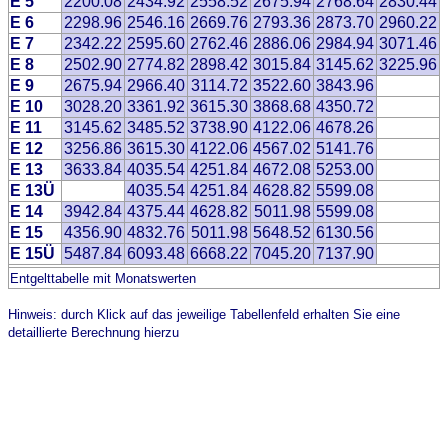
E 5
2200.08
2434.92
2558.52
2675.94
2768.64
2830.44
E 6
2298.96
2546.16
2669.76
2793.36
2873.70
2960.22
E 7
2342.22
2595.60
2762.46
2886.06
2984.94
3071.46
E 8
2502.90
2774.82
2898.42
3015.84
3145.62
3225.96
E 9
2675.94
2966.40
3114.72
3522.60
3843.96
E 10
3028.20
3361.92
3615.30
3868.68
4350.72
E 11
3145.62
3485.52
3738.90
4122.06
4678.26
E 12
3256.86
3615.30
4122.06
4567.02
5141.76
E 13
3633.84
4035.54
4251.84
4672.08
5253.00
E 13Ü
4035.54
4251.84
4628.82
5599.08
E 14
3942.84
4375.44
4628.82
5011.98
5599.08
E 15
4356.90
4832.76
5011.98
5648.52
6130.56
E 15Ü
5487.84
6093.48
6668.22
7045.20
7137.90
Entgelttabelle mit Monatswerten
Hinweis: durch Klick auf das jeweilige Tabellenfeld erhalten Sie eine
detaillierte Berechnung hierzu