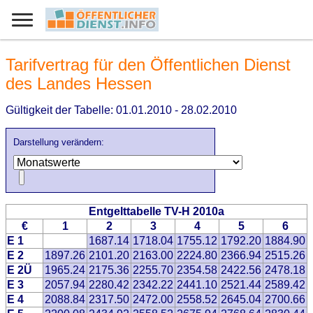
Tarifvertrag für den Öffentlichen Dienst
des Landes Hessen
Gültigkeit der Tabelle: 01.01.2010 - 28.02.2010
Darstellung verändern:
Entgelttabelle TV-H 2010a
€
1
2
3
4
5
6
E 1
1687.14
1718.04
1755.12
1792.20
1884.90
E 2
1897.26
2101.20
2163.00
2224.80
2366.94
2515.26
E 2Ü
1965.24
2175.36
2255.70
2354.58
2422.56
2478.18
E 3
2057.94
2280.42
2342.22
2441.10
2521.44
2589.42
E 4
2088.84
2317.50
2472.00
2558.52
2645.04
2700.66