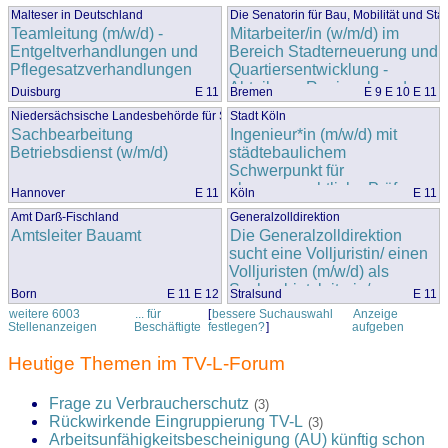
Malteser in Deutschland
Die Senatorin für Bau, Mobilität und Sta
Teamleitung (m/w/d) -
Mitarbeiter/in (w/m/d) im
Entgeltverhandlungen und
Bereich Stadterneuerung und
Pflegesatzverhandlungen
Quartiersentwicklung -
Abteilung „Regional- und
Duisburg
E 11
Bremen
E 9 E 10 E 11
Stadtentwicklung,
Niedersächsische Landesbehörde für Straßenbau und Verkehr, Lingen
Stadt Köln
Stadtumbau,
Sachbearbeitung
Ingenieur*in (m/w/d) mit
Wohnungswesen“
Betriebsdienst (w/m/d)
städtebaulichem
(2026/220-6)
Schwerpunkt für
planungsrechtliche Prüfung
Hannover
E 11
Köln
E 11
Amt Darß-Fischland
Generalzolldirektion
Amtsleiter Bauamt
Die Generalzolldirektion
sucht eine Volljuristin/ einen
Volljuristen (m/w/d) als
Sachgebietsleiterin/
Born
E 11 E 12
Stralsund
E 11
Sachgebietsleiter G -
weitere 6003
... für
[
bessere Suchauswahl
Anzeige
Vollstreckung - beim
Stellenanzeigen
Beschäftigte
festlegen?
]
aufgeben
Hauptzollamt Stralsund
Heutige Themen im TV-L-Forum
Frage zu Verbraucherschutz
(3)
Rückwirkende Eingruppierung TV-L
(3)
Arbeitsunfähigkeitsbescheinigung (AU) künftig schon