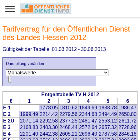
Tarifvertrag für den Öffentlichen Dienst
des Landes Hessen 2012
Gültigkeit der Tabelle: 01.03.2012 - 30.06.2013
Darstellung verändern:
Entgelttabelle TV-H 2012
€
1
2
3
4
5
6
E 1
1778.05
1810.62
1849.69
1888.78
1986.47
E 2
1999.49
2214.42
2279.56
2344.68
2494.49
2650.80
E 2Ü
2071.14
2292.58
2377.25
2481.47
2553.12
2611.72
E 3
2168.83
2403.30
2468.44
2572.64
2657.32
2728.96
E 4
2201.40
2442.38
2605.21
2696.40
2787.58
2846.18