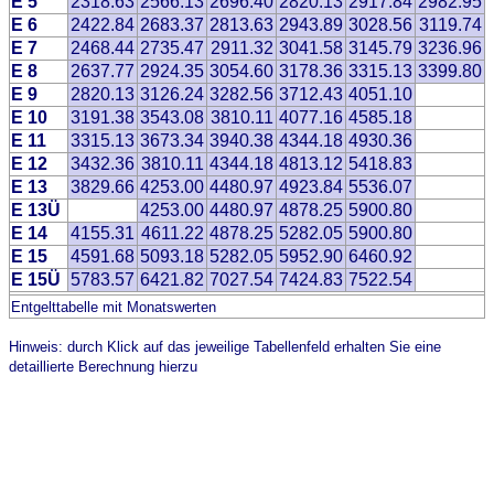
E 5
2318.63
2566.13
2696.40
2820.13
2917.84
2982.95
E 6
2422.84
2683.37
2813.63
2943.89
3028.56
3119.74
E 7
2468.44
2735.47
2911.32
3041.58
3145.79
3236.96
E 8
2637.77
2924.35
3054.60
3178.36
3315.13
3399.80
E 9
2820.13
3126.24
3282.56
3712.43
4051.10
E 10
3191.38
3543.08
3810.11
4077.16
4585.18
E 11
3315.13
3673.34
3940.38
4344.18
4930.36
E 12
3432.36
3810.11
4344.18
4813.12
5418.83
E 13
3829.66
4253.00
4480.97
4923.84
5536.07
E 13Ü
4253.00
4480.97
4878.25
5900.80
E 14
4155.31
4611.22
4878.25
5282.05
5900.80
E 15
4591.68
5093.18
5282.05
5952.90
6460.92
E 15Ü
5783.57
6421.82
7027.54
7424.83
7522.54
Entgelttabelle mit Monatswerten
Hinweis: durch Klick auf das jeweilige Tabellenfeld erhalten Sie eine
detaillierte Berechnung hierzu