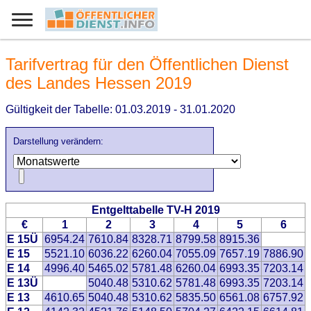
Tarifvertrag für den Öffentlichen Dienst
des Landes Hessen 2019
Gültigkeit der Tabelle: 01.03.2019 - 31.01.2020
Darstellung verändern:
Entgelttabelle TV-H 2019
€
1
2
3
4
5
6
E 15Ü
6954.24
7610.84
8328.71
8799.58
8915.36
E 15
5521.10
6036.22
6260.04
7055.09
7657.19
7886.90
E 14
4996.40
5465.02
5781.48
6260.04
6993.35
7203.14
E 13Ü
5040.48
5310.62
5781.48
6993.35
7203.14
E 13
4610.65
5040.48
5310.62
5835.50
6561.08
6757.92