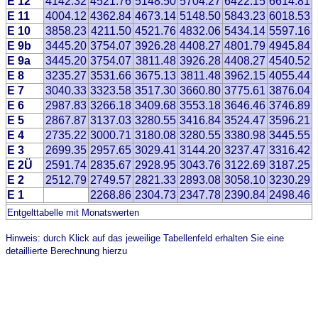
E 12
4142.32
4521.76
5148.50
5704.27
6422.15
6614.81
E 11
4004.12
4362.84
4673.14
5148.50
5843.23
6018.53
E 10
3858.23
4211.50
4521.76
4832.06
5434.14
5597.16
E 9b
3445.20
3754.07
3926.28
4408.27
4801.79
4945.84
E 9a
3445.20
3754.07
3811.48
3926.28
4408.27
4540.52
E 8
3235.27
3531.66
3675.13
3811.48
3962.15
4055.44
E 7
3040.33
3323.58
3517.30
3660.80
3775.61
3876.04
E 6
2987.83
3266.18
3409.68
3553.18
3646.46
3746.89
E 5
2867.87
3137.03
3280.55
3416.84
3524.47
3596.21
E 4
2735.22
3000.71
3180.08
3280.55
3380.98
3445.55
E 3
2699.35
2957.65
3029.41
3144.20
3237.47
3316.42
E 2Ü
2591.74
2835.67
2928.95
3043.76
3122.69
3187.25
E 2
2512.79
2749.57
2821.33
2893.08
3058.10
3230.29
E 1
2268.86
2304.73
2347.78
2390.84
2498.46
Entgelttabelle mit Monatswerten
Hinweis: durch Klick auf das jeweilige Tabellenfeld erhalten Sie eine
detaillierte Berechnung hierzu