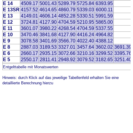
E 14
4509.17
5001.43
5289.79
5725.84
6393.95
E 13SR
4157.52
4614.65
4860.79
5339.03
6000.11
E 13
4149.01
4606.14
4852.28
5330.51
5991.59
E 12
3724.81
4127.90
4704.59
5210.95
5865.00
E 11
3601.07
3980.22
4268.54
4704.59
5337.55
E 10
3470.46
3841.68
4127.90
4416.24
4964.82
E 9
3078.58
3401.69
3566.70
4022.40
4388.12
E 8
2887.03
3189.53
3327.01
3457.64
3602.02
3691.39
E 6
2660.17
2935.15
3072.66
3210.16
3299.52
3395.76
E 5
2550.17
2811.41
2948.92
3079.52
3182.65
3251.40
Entgelttabelle mit Monatswerten
Hinweis: durch Klick auf das jeweilige Tabellenfeld erhalten Sie eine
detaillierte Berechnung hierzu