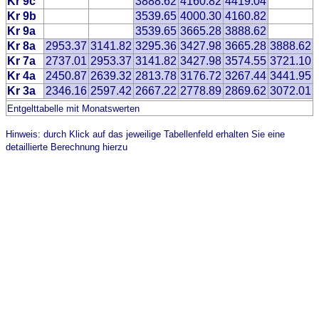
Kr 9c
3888.62
4160.82
4419.04
Kr 9b
3539.65
4000.30
4160.82
Kr 9a
3539.65
3665.28
3888.62
Kr 8a
2953.37
3141.82
3295.36
3427.98
3665.28
3888.62
Kr 7a
2737.01
2953.37
3141.82
3427.98
3574.55
3721.10
Kr 4a
2450.87
2639.32
2813.78
3176.72
3267.44
3441.95
Kr 3a
2346.16
2597.42
2667.22
2778.89
2869.62
3072.01
Entgelttabelle mit Monatswerten
Hinweis: durch Klick auf das jeweilige Tabellenfeld erhalten Sie eine
detaillierte Berechnung hierzu