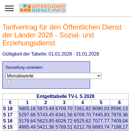
Tarifvertrag für den Öffentlichen Dienst
der Länder 2028 - Sozial- und
Erziehungsdienst
Gültigkeit der Tabelle: 01.01.2028 - 31.01.2028
Darstellung verändern:
Entgelttabelle TV-L S 2028
€
1
2
3
4
5
6
S 18
5805.16
5973.49
6709.70
7261.82
8090.03
8596.13
S 17
5297.66
5743.45
6341.56
6709.70
7445.83
7878.36
S 16
5178.64
5623.85
6028.72
6525.62
7077.77
7409.04
S 15
4995.49
5421.36
5789.51
6212.78
6893.74
7188.17