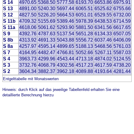
S 14
4970.65
5368.50
5777.58
6193.70
6653.86
6975.91
S 13
4891.00
5240.30
5697.44
6065.51
6525.62
6755.66
S 12
4827.50
5226.20
5664.53
6051.01
6529.55
6732.00
S 11b
4709.32
5155.69
5389.46
5978.39
6438.53
6714.59
S 11a
4618.06
5061.62
5293.90
5881.50
6341.56
6617.65
S 9
4392.76
4787.63
5137.54
5651.28
6134.33
6507.05
S 8b
4313.92
4691.33
5043.88
5556.72
6037.46
6406.09
S 8a
4257.97
4595.14
4899.65
5188.13
5468.56
5761.03
S 7
4164.95
4482.47
4766.81
5052.66
5267.11
5587.03
S 4
3963.73
4299.96
4543.44
4713.18
4874.02
5124.55
S 3
3732.76
4068.79
4302.56
4517.23
4617.59
4738.20
S 2
3604.34
3882.37
3962.18
4089.88
4193.64
4281.44
Entgelttabelle mit Monatswerten
Hinweis: durch Klick auf das jeweilige Tabellenfeld erhalten Sie eine
detaillierte Berechnung hierzu