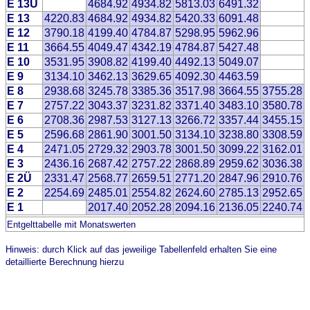
E 13Ü
4684.92
4934.82
5813.03
6491.32
E 13
4220.83
4684.92
4934.82
5420.33
6091.48
E 12
3790.18
4199.40
4784.87
5298.95
5962.96
E 11
3664.55
4049.47
4342.19
4784.87
5427.48
E 10
3531.95
3908.82
4199.40
4492.13
5049.07
E 9
3134.10
3462.13
3629.65
4092.30
4463.59
E 8
2938.68
3245.78
3385.36
3517.98
3664.55
3755.28
E 7
2757.22
3043.37
3231.82
3371.40
3483.10
3580.78
E 6
2708.36
2987.53
3127.13
3266.72
3357.44
3455.15
E 5
2596.68
2861.90
3001.50
3134.10
3238.80
3308.59
E 4
2471.05
2729.32
2903.78
3001.50
3099.22
3162.01
E 3
2436.16
2687.42
2757.22
2868.89
2959.62
3036.38
E 2Ü
2331.47
2568.77
2659.51
2771.20
2847.96
2910.76
E 2
2254.69
2485.01
2554.82
2624.60
2785.13
2952.65
E 1
2017.40
2052.28
2094.16
2136.05
2240.74
Entgelttabelle mit Monatswerten
Hinweis: durch Klick auf das jeweilige Tabellenfeld erhalten Sie eine
detaillierte Berechnung hierzu