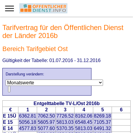
Tarifvertrag für den Öffentlichen Dienst
der Länder 2016b
Bereich Tarifgebiet Ost
Gültigkeit der Tabelle: 01.07.2016 - 31.12.2016
Darstellung verändern:
Entgelttabelle TV-L/Ost 2016b
€
1
2
3
4
5
6
E 15Ü
6362.81
7062.50
7726.52
8162.06
8269.18
E 15
5056.18
5605.97
5813.03
6548.45
7105.37
E 14
4577.83
5077.60
5370.35
5813.03
6491.32