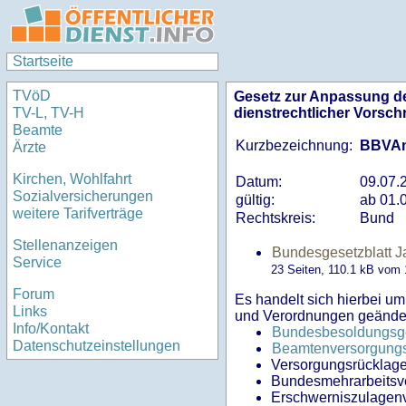
Startseite
TVöD
Gesetz zur Anpassung de
dienstrechtlicher Vorschr
TV-L, TV-H
Beamte
Kurzbezeichnung:
BBVAn
Ärzte
Kirchen, Wohlfahrt
Datum:
09.07.
Sozialversicherungen
gültig:
ab 01.
weitere Tarifverträge
Rechtskreis:
Bund
Stellenanzeigen
Bundesgesetzblatt Ja
Service
23 Seiten, 110.1
kB
vom 1
Forum
Es handelt sich hierbei um
Links
und Verordnungen geände
Info/Kontakt
Bundesbesoldungsg
Datenschutzeinstellungen
Beamtenversorgung
Versorgungsrücklag
Bundesmehrarbeitsv
Erschwerniszulagen