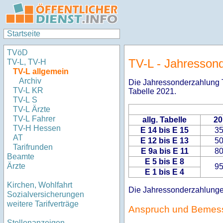
Startseite
TVöD
TV-L - Jahresson
TV-L, TV-H
TV-L allgemein
Archiv
Die Jahressonderzahlung 
TV-L KR
Tabelle 2021.
TV-L S
TV-L Ärzte
TV-L Fahrer
allg. Tabelle
20
TV-H Hessen
E 14 bis E 15
3
AT
E 12 bis E 13
5
Tarifrunden
E 9a bis E 11
8
Beamte
E 5 bis E 8
Ärzte
9
E 1 bis E 4
Kirchen, Wohlfahrt
Die Jahressonderzahlunge
Sozialversicherungen
weitere Tarifverträge
Anspruch und Bemes
Stellenanzeigen