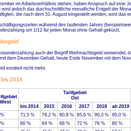
zember im Arbeitsverhältnis stehen, haben Anspruch auf eine J
ird jedoch das durchschnittliche monatliche Entgelt der Mona
igten, die nach dem 31. August eingestellt werden, wird das e
schäftigungszeiten während des laufenden Jahres (beispielswe
onderzahlung um 1/12 für jeden Monat ohne Gehalt gekürzt.
ubsgeld
ressonderzahlung auch der Begriff Weihnachtsgeld verwendet, d
 mit dem Dezember-Gehalt, heute Ende November mit dem Nove
d existiert nicht mehr.
 bis 2018
Tarifgebiet
ifgebiet
Ost
West
bis 2014
2015
2016
2017
2018
ab 2019
 %
71,5 %
76,2 %
80,9 %
85,6 %
90,3 %
95,0 %
 %
60 %
64 %
68 %
72 %
76 %
80 %