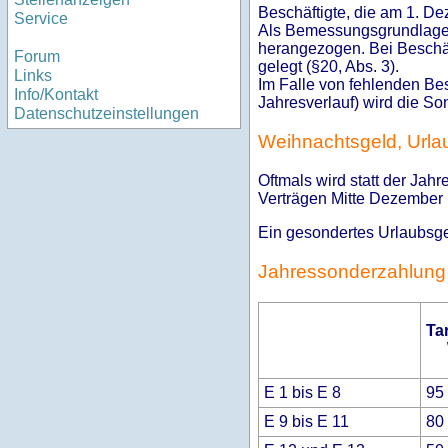
Beschäftigte, die am 1. De
Service
Als Bemessungsgrundlage w
herangezogen. Bei Beschäft
Forum
gelegt (§20, Abs. 3).
Links
Im Falle von fehlenden Be
Info/Kontakt
Jahresverlauf) wird die S
Datenschutzeinstellungen
Weihnachtsgeld, Urla
Oftmals wird statt der Jah
Verträgen Mitte Dezember
Ein gesondertes Urlaubsgel
Jahressonderzahlung
Tar
E 1 bis E 8
95
E 9 bis E 11
80