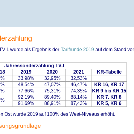
derzahlung
TV-L wurde als Ergebnis der
Tarifrunde 2019
auf dem Stand von 
Jahressonderzahlung TV-L
18
2019
2020
2021
KR-Tabelle
5%
33,98%
32,95%
32,53%
0%
48,54%
47,07%
46,47%
KR 16, KR 17
0%
77,66%
75,31%
74,35%
KR 9 bis KR 15
92,19%
89,40%
88,14%
KR 7, KR 8
5%
91,69%
88,91%
87,43%
KR 5, KR 6
n Ost wurde 2019 auf 100% des West-Niveaus erhöht.
sungsgrundlage