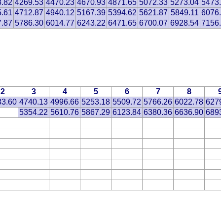
8.82
4269.53
4470.23
4670.93
4871.65
5072.33
5273.04
5473
5.61
4712.87
4940.12
5167.39
5394.62
5621.87
5849.11
6076
7.87
5786.30
6014.77
6243.22
6471.65
6700.07
6928.54
7156
2
3
4
5
6
7
8
83.60
4740.13
4996.66
5253.18
5509.72
5766.26
6022.78
627
5354.22
5610.76
5867.29
6123.84
6380.36
6636.90
689