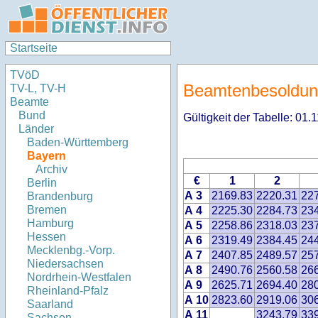
Startseite
TVöD
Beamtenbesoldun
TV-L, TV-H
Beamte
Bund
Gültigkeit der Tabelle: 01.
Länder
Baden-Württemberg
Bayern
Archiv
€
1
2
Berlin
A 3
2169.83
2220.31
22
Brandenburg
Bremen
A 4
2225.30
2284.73
23
Hamburg
A 5
2258.86
2318.03
23
Hessen
A 6
2319.49
2384.45
24
Mecklenbg.-Vorp.
A 7
2407.85
2489.57
25
Niedersachsen
A 8
2490.76
2560.58
26
Nordrhein-Westfalen
A 9
2625.71
2694.40
28
Rheinland-Pfalz
A 10
2823.60
2919.06
30
Saarland
A 11
3243.79
33
Sachsen