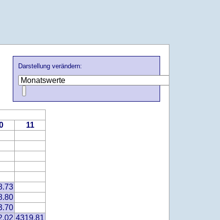
Darstellung verändern:
0
11
8.73
8.80
3.70
2.02
4319.81