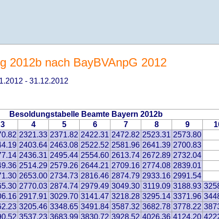
g 2012b nach BayBVAnpG 2012
11.2012 - 31.12.2012
Besoldungstabelle Beamte Bayern 2012b
3
4
5
6
7
8
9
1
70.82
2321.33
2371.82
2422.31
2472.82
2523.31
2573.80
44.19
2403.64
2463.08
2522.52
2581.96
2641.39
2700.83
77.14
2436.31
2495.44
2554.60
2613.74
2672.89
2732.04
49.36
2514.29
2579.26
2644.21
2709.16
2774.08
2839.01
71.30
2653.00
2734.73
2816.46
2874.79
2933.16
2991.54
65.30
2770.03
2874.74
2979.49
3049.30
3119.09
3188.93
325
06.16
2917.91
3029.70
3141.47
3218.28
3295.14
3371.96
344
62.23
3205.46
3348.65
3491.84
3587.32
3682.78
3778.22
387
90.52
3537.23
3683.99
3830.72
3928.52
4026.36
4124.20
422