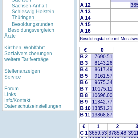
A 12
36
Sachsen-Anhalt
A 13
Schleswig-Holstein
Thüringen
A 14
Besoldungsrunden
A 15
Besoldungsvergleich
A 16
Ärzte
Besoldungstabelle mit Monatswe
Kirchen, Wohlfahrt
€
0
Sozialversicherungen
B 2
7690.51
weitere Tarifverträge
B 3
8143.26
B 4
8617.49
Stellenanzeigen
B 5
9161.57
Service
B 6
9675.34
Forum
B 7
10175.11
Links
B 8
10696.00
Info/Kontakt
B 9
11342.77
Datenschutzeinstellungen
B 10
13351.21
B 11
13868.87
€
1
2
C 1
3659.53
3785.48
391