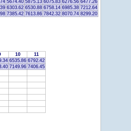
.74
5674.40
5875.13
6075.83
6276.56
6477.26
.39
6303.62
6530.88
6758.14
6985.38
7212.64
.98
7385.42
7613.86
7842.32
8070.74
8299.20
9
10
11
9.34
6535.86
6792.42
3.40
7149.96
7406.45