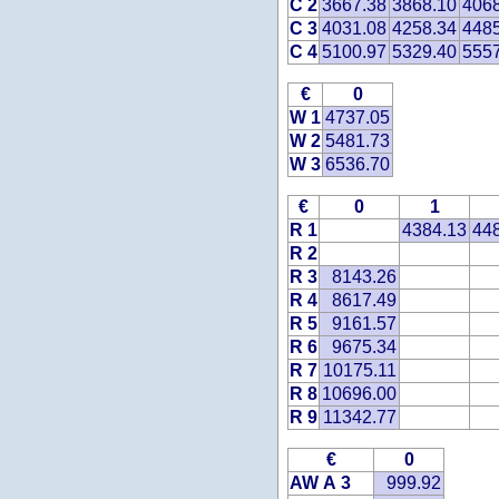
C 2
3667.38
3868.10
406
C 3
4031.08
4258.34
448
C 4
5100.97
5329.40
555
€
0
W 1
4737.05
W 2
5481.73
W 3
6536.70
€
0
1
R 1
4384.13
44
R 2
R 3
8143.26
R 4
8617.49
R 5
9161.57
R 6
9675.34
R 7
10175.11
R 8
10696.00
R 9
11342.77
€
0
AW A 3
999.92