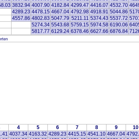
58.03
3832.94
4007.90
4182.84
4299.47
4416.07
4532.70
464
4289.23
4478.15
4667.04
4792.98
4918.91
5044.86
517
4557.86
4802.83
5047.79
5211.11
5374.43
5537.72
570
5274.34
5543.68
5759.15
5974.58
6190.06
640
5817.77
6129.24
6378.46
6627.66
6876.84
712
rten
3
4
5
6
7
8
9
10
1.41
4037.34
4163.32
4289.23
4415.15
4541.10
4667.04
4792