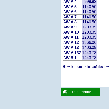
AW A 4
999.92
AW A 5
1140.50
AW A 6
1140.50
AW A 7
1140.50
AW A 8
1140.50
AW A 9
1203.35
AW A 10
1203.35
AW A 11
1203.35
AW A 12
1366.06
AW A 13
1403.09
AW A 13Z
1443.73
AW R 1
1443.73
Hinweis: durch Klick auf das jewe