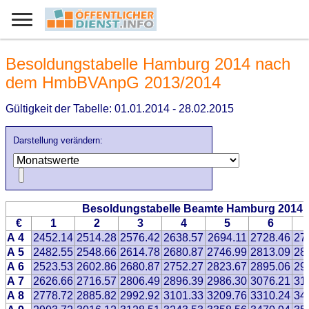
Besoldungstabelle Hamburg 2014 nach
dem HmbBVAnpG 2013/2014
Gültigkeit der Tabelle: 01.01.2014 - 28.02.2015
Darstellung verändern:
Besoldungstabelle Beamte Hamburg 2014
€
1
2
3
4
5
6
A 4
2452.14
2514.28
2576.42
2638.57
2694.11
2728.46
27
A 5
2482.55
2548.66
2614.78
2680.87
2746.99
2813.09
28
A 6
2523.53
2602.86
2680.87
2752.27
2823.67
2895.06
29
A 7
2626.66
2716.57
2806.49
2896.39
2986.30
3076.21
31
A 8
2778.72
2885.82
2992.92
3101.33
3209.76
3310.24
34