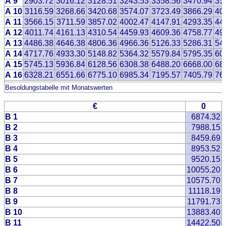
A 9
2903.72
3016.12
3128.51
3243.53
3358.56
3470.94
35
A 10
3116.59
3268.66
3420.68
3574.07
3723.49
3866.29
40
A 11
3566.15
3711.59
3857.02
4002.47
4147.91
4293.35
44
A 12
4011.74
4161.13
4310.54
4459.93
4609.36
4758.77
49
A 13
4486.38
4646.38
4806.36
4966.36
5126.33
5286.31
54
A 14
4717.76
4933.30
5148.82
5364.32
5579.84
5795.35
60
A 15
5745.13
5936.84
6128.56
6308.38
6488.20
6668.00
68
A 16
6328.21
6551.66
6775.10
6985.34
7195.57
7405.79
76
Besoldungstabelle mit Monatswerten
€
0
B 1
6874.32
B 2
7988.15
B 3
8459.69
B 4
8953.52
B 5
9520.15
B 6
10055.20
B 7
10575.70
B 8
11118.19
B 9
11791.73
B 10
13883.40
B 11
14422.50