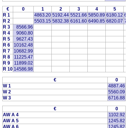
€
0
1
2
3
4
5
R 1
4863.20
5192.44
5521.66
5850.89
6180.12
6
R 2
5503.15
5832.38
6161.60
6490.85
6820.07
7
R 3
8566.96
R 4
9060.80
R 5
9627.43
R 6
10162.48
R 7
10682.99
R 8
11225.47
R 9
11899.02
R 10
14586.98
€
0
W 1
4887.46
W 2
5560.09
W 3
6716.88
€
0
AW A 4
1102.92
AW A 5
1245.82
AW A 6
1245.82