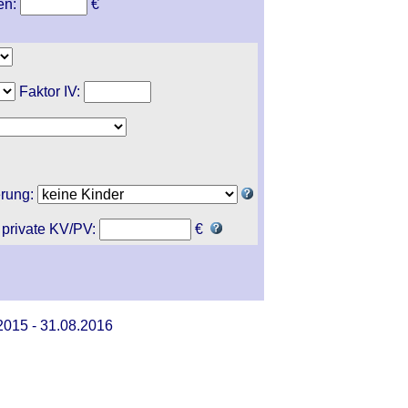
en:
€
Faktor IV:
erung:
 private KV/PV:
€
2015 - 31.08.2016