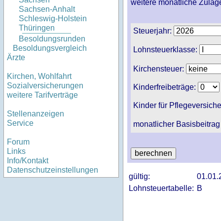
weitere monatliche Zulag
Sachsen-Anhalt
Schleswig-Holstein
Thüringen
Steuerjahr:
Besoldungsrunden
Besoldungsvergleich
Lohnsteuerklasse:
Ärzte
Kirchensteuer:
Kirchen, Wohlfahrt
Sozialversicherungen
Kinderfreibeträge:
weitere Tarifverträge
Kinder für Pflegeversich
Stellenanzeigen
Service
monatlicher Basisbeitrag
Forum
Links
Info/Kontakt
Datenschutzeinstellungen
gültig:
01.01.
Lohnsteuertabelle:
B