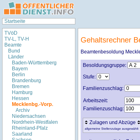
Startseite
TVöD
Gehaltsrechner 
TV-L, TV-H
Beamte
Bund
Beamtenbesoldung Meckl
Länder
Baden-Württemberg
Besoldungsgruppe:
Bayern
Berlin
Stufe:
Brandenburg
Bremen
Familienzuschlag:
Hamburg
Hessen
Arbeitszeit:
Mecklenbg.-Vorp.
Familienzuschlag:
Archiv
Niedersachsen
Nordrhein-Westfalen
Zulagen und Abzüge
Rheinland-Pfalz
allgemeine Stellenzulage ausgewählt
Saarland
Sachsen