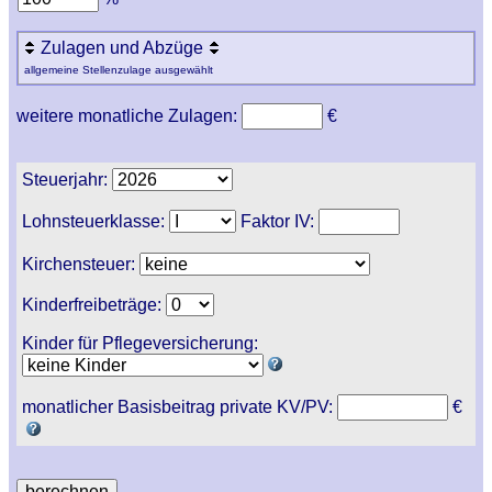
Zulagen und Abzüge
allgemeine Stellenzulage ausgewählt
weitere monatliche Zulagen:
€
Steuerjahr:
Lohnsteuerklasse:
Faktor IV:
Kirchensteuer:
Kinderfreibeträge:
Kinder für Pflegeversicherung:
monatlicher Basisbeitrag private KV/PV:
€