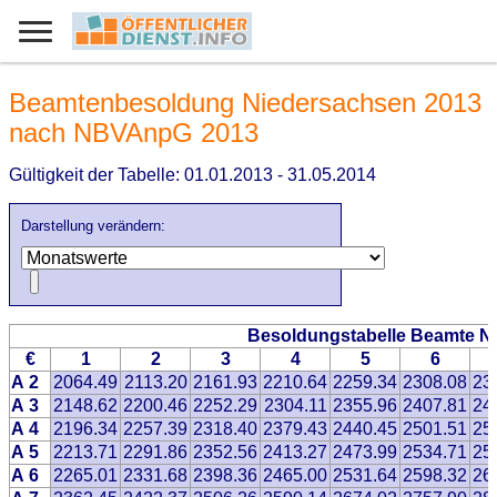
Beamtenbesoldung Niedersachsen 2013
nach NBVAnpG 2013
Gültigkeit der Tabelle: 01.01.2013 - 31.05.2014
Darstellung verändern:
Besoldungstabelle Beamte N
€
1
2
3
4
5
6
A 2
2064.49
2113.20
2161.93
2210.64
2259.34
2308.08
23
A 3
2148.62
2200.46
2252.29
2304.11
2355.96
2407.81
24
A 4
2196.34
2257.39
2318.40
2379.43
2440.45
2501.51
25
A 5
2213.71
2291.86
2352.56
2413.27
2473.99
2534.71
25
A 6
2265.01
2331.68
2398.36
2465.00
2531.64
2598.32
26