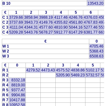
B 10
13543.20
€
1
2
3
4
5
6
C 1
3729.66
3858.94
3988.19
4117.46
4246.76
4376.03
450
C 2
3737.69
3943.73
4149.76
4355.82
4561.80
4767.83
497
C 3
4111.04
4344.31
4577.60
4810.90
5044.16
5277.46
551
C 4
5209.28
5443.76
5678.27
5912.77
6147.29
6381.77
661
€
0
W 1
4705.46
W 2
5368.43
W 3
6508.63
€
0
1
2
3
4
5
R 1
4279.52
4473.43
4575.52
4838.86
5102.17
53
R 2
5205.90
5469.23
5732.57
59
R 3
8332.18
R 4
8819.00
R 5
9377.47
R 6
9904.86
R 7
10417.88
R 8
10952.58