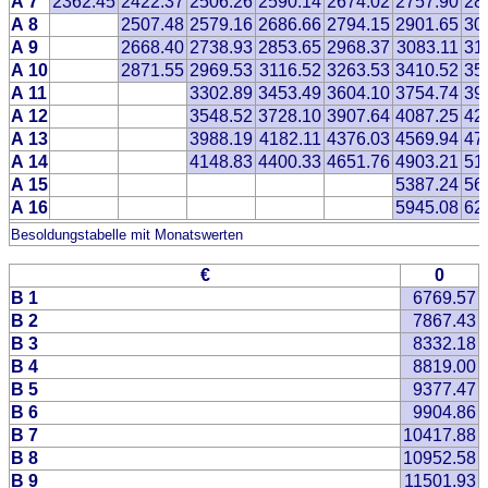
A 7
2362.45
2422.37
2506.26
2590.14
2674.02
2757.90
28
A 8
2507.48
2579.16
2686.66
2794.15
2901.65
30
A 9
2668.40
2738.93
2853.65
2968.37
3083.11
31
A 10
2871.55
2969.53
3116.52
3263.53
3410.52
35
A 11
3302.89
3453.49
3604.10
3754.74
39
A 12
3548.52
3728.10
3907.64
4087.25
42
A 13
3988.19
4182.11
4376.03
4569.94
47
A 14
4148.83
4400.33
4651.76
4903.21
51
A 15
5387.24
56
A 16
5945.08
62
Besoldungstabelle mit Monatswerten
€
0
B 1
6769.57
B 2
7867.43
B 3
8332.18
B 4
8819.00
B 5
9377.47
B 6
9904.86
B 7
10417.88
B 8
10952.58
B 9
11501.93