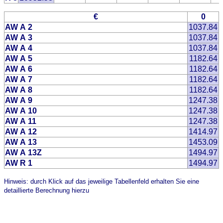
€
0
AW A 2
1037.84
AW A 3
1037.84
AW A 4
1037.84
AW A 5
1182.64
AW A 6
1182.64
AW A 7
1182.64
AW A 8
1182.64
AW A 9
1247.38
AW A 10
1247.38
AW A 11
1247.38
AW A 12
1414.97
AW A 13
1453.09
AW A 13Z
1494.97
AW R 1
1494.97
Hinweis: durch Klick auf das jeweilige Tabellenfeld erhalten Sie eine
detaillierte Berechnung hierzu