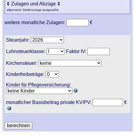
Zulagen und Abzüge
allgemeine Stellenzulage ausgewählt
weitere monatliche Zulagen:
€
Steuerjahr:
Lohnsteuerklasse:
Faktor IV:
Kirchensteuer:
Kinderfreibeträge:
Kinder für Pflegeversicherung:
monatlicher Basisbeitrag private KV/PV:
€