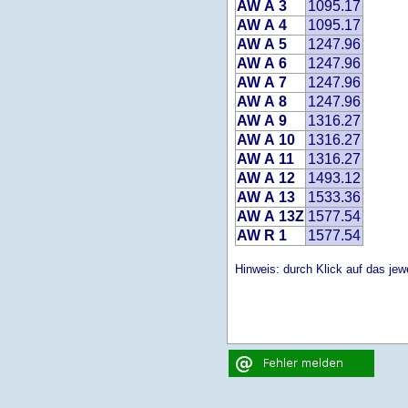
AW A 3
1095.17
AW A 4
1095.17
AW A 5
1247.96
AW A 6
1247.96
AW A 7
1247.96
AW A 8
1247.96
AW A 9
1316.27
AW A 10
1316.27
AW A 11
1316.27
AW A 12
1493.12
AW A 13
1533.36
AW A 13Z
1577.54
AW R 1
1577.54
Hinweis: durch Klick auf das jewe