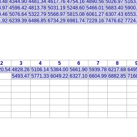
8.48
4344.90
4481.34
4617.76
4754.16
4890.56
5026.97
5163
8.97
4596.42
4813.78
5031.19
5248.60
5466.01
5683.40
5900
0.46
5076.64
5322.79
5568.97
5815.08
6061.27
6307.43
6553
1.92
6239.39
6486.85
6734.29
6981.74
7229.16
7476.62
7724
2
3
4
5
6
7
8
20.54
4828.26
5106.14
5384.00
5661.90
5939.78
6217.68
649
5493.47
5771.33
6049.22
6327.10
6604.99
6882.85
716