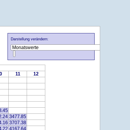
Darstellung verändern:
0
11
12
8.45
2.24
3477.85
4.16
3707.38
4.22
4167.64