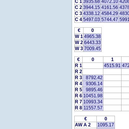
C 1
3935.68
4072.10
420
C 2
3944.15
4161.56
437
C 3
4338.12
4584.29
483
C 4
5497.03
5744.47
599
€
0
W 1
4965.38
W 2
6443.33
W 3
7009.45
€
0
1
R 1
4515.91
47
R 2
R 3
8792.42
R 4
9306.14
R 5
9895.46
R 6
10451.98
R 7
10993.34
R 8
11557.57
€
0
AW A 2
1095.17