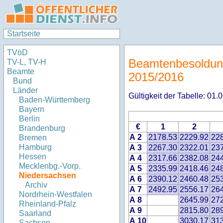
Startseite
TVöD
Beamtenbesoldun
TV-L, TV-H
Beamte
2015/2016
Bund
Länder
Gültigkeit der Tabelle: 01
Baden-Württemberg
Bayern
Berlin
€
1
2
Brandenburg
A 2
2178.53
2229.92
22
Bremen
Hamburg
A 3
2267.30
2322.01
23
Hessen
A 4
2317.66
2382.08
24
Mecklenbg.-Vorp.
A 5
2335.99
2418.46
24
Niedersachsen
A 6
2390.12
2460.48
25
Archiv
A 7
2492.95
2556.17
26
Nordrhein-Westfalen
A 8
2645.99
27
Rheinland-Pfalz
A 9
2815.80
28
Saarland
A 10
3030.17
31
Sachsen