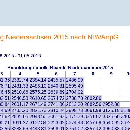
g Niedersachsen 2015 nach NBVAnpG
.06.2015 - 31.05.2016
Besoldungstabelle Beamte Niedersachsen 2015
3
4
5
6
7
8
9
1
81.36
2332.74
2384.14
2435.57
2486.99
76.71
2431.38
2486.10
2540.81
2595.49
46.45
2510.86
2575.25
2639.69
2704.02
82.51
2546.58
2610.65
2674.72
2738.78
2802.86
30.84
2601.17
2671.49
2741.86
2812.20
2882.56
2952.88
44.69
2733.20
2821.73
2910.24
2998.78
3061.98
3125.18
318
21.62
2835.06
2948.50
3061.92
3175.39
3251.02
3326.60
340
90.21
3011.27
3132.34
3253.42
3374.48
3457.68
3540.95
362
33.56
3288.66
3443.81
3598.91
3754.02
3857.42
3960.83
406