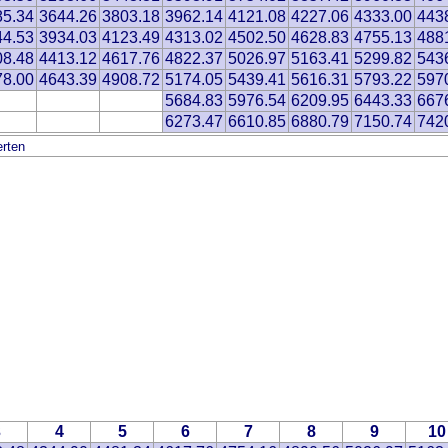
85.34
3644.26
3803.18
3962.14
4121.08
4227.06
4333.00
443
44.53
3934.03
4123.49
4313.02
4502.50
4628.83
4755.13
488
08.48
4413.12
4617.76
4822.37
5026.97
5163.41
5299.82
543
78.00
4643.39
4908.72
5174.05
5439.41
5616.31
5793.22
597
5684.83
5976.54
6209.95
6443.33
667
6273.47
6610.85
6880.79
7150.74
742
rten
3
4
5
6
7
8
9
10