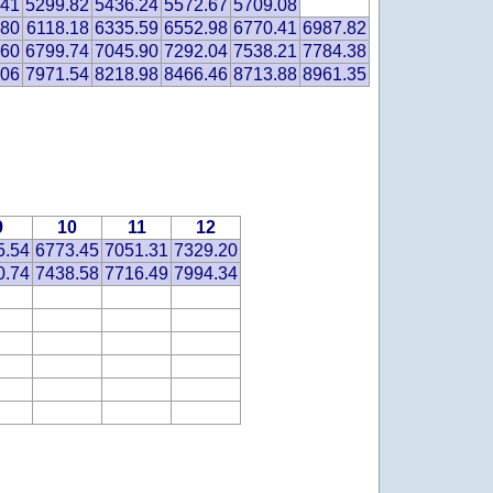
.41
5299.82
5436.24
5572.67
5709.08
.80
6118.18
6335.59
6552.98
6770.41
6987.82
.60
6799.74
7045.90
7292.04
7538.21
7784.38
.06
7971.54
8218.98
8466.46
8713.88
8961.35
9
10
11
12
5.54
6773.45
7051.31
7329.20
0.74
7438.58
7716.49
7994.34