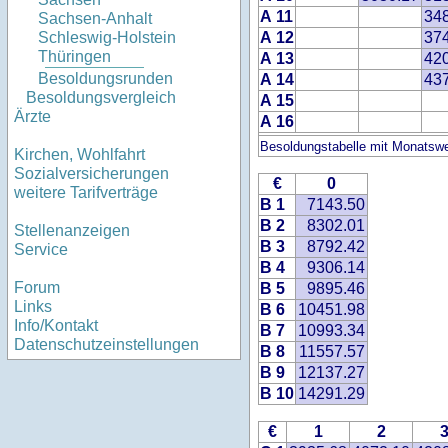
A 11
34
Sachsen-Anhalt
A 12
37
Schleswig-Holstein
Thüringen
A 13
42
Besoldungsrunden
A 14
43
Besoldungsvergleich
A 15
Ärzte
A 16
Besoldungstabelle mit Monatswe
Kirchen, Wohlfahrt
Sozialversicherungen
€
0
weitere Tarifverträge
B 1
7143.50
B 2
8302.01
Stellenanzeigen
B 3
8792.42
Service
B 4
9306.14
Forum
B 5
9895.46
Links
B 6
10451.98
Info/Kontakt
B 7
10993.34
Datenschutzeinstellungen
B 8
11557.57
B 9
12137.27
B 10
14291.29
€
1
2