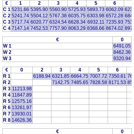
€
1
2
3
4
5
6
C 1
5231.66
5395.90
5560.90
5725.93
5893.73
6062.09
623
C 2
5241.74
5504.12
5767.38
6035.75
6303.98
6572.28
684
C 3
5717.74
6020.77
6324.54
6628.34
6932.11
7235.93
753
C 4
7147.14
7452.53
7757.90
8063.29
8368.66
8674.02
897
€
0
W 1
6491.05
W 2
8462.36
W 3
9320.94
€
0
2
3
4
5
6
R 1
6188.94
6321.85
6664.75
7007.72
7350.61
76
R 2
7142.75
7485.65
7828.58
8171.53
85
R 3
11213.98
R 4
11847.89
R 5
12575.16
R 6
13261.97
R 7
13930.01
R 8
14626.36
€
0