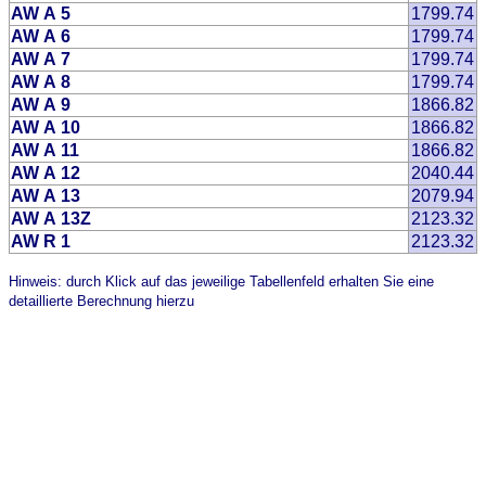
AW A 5
1799.74
AW A 6
1799.74
AW A 7
1799.74
AW A 8
1799.74
AW A 9
1866.82
AW A 10
1866.82
AW A 11
1866.82
AW A 12
2040.44
AW A 13
2079.94
AW A 13Z
2123.32
AW R 1
2123.32
Hinweis: durch Klick auf das jeweilige Tabellenfeld erhalten Sie eine
detaillierte Berechnung hierzu