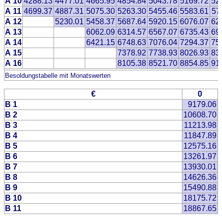
A 10
4288.13
4477.01
4665.95
4854.84
5043.78
5169.72
52
A 11
4699.37
4887.31
5075.30
5263.30
5455.46
5583.61
57
A 12
5230.01
5458.37
5687.64
5920.15
6076.07
62
A 13
6062.09
6314.57
6567.07
6735.43
69
A 14
6421.15
6748.63
7076.04
7294.37
75
A 15
7378.92
7738.93
8026.93
83
A 16
8105.38
8521.70
8854.85
91
Besoldungstabelle mit Monatswerten
€
0
B 1
9179.06
B 2
10608.70
B 3
11213.98
B 4
11847.89
B 5
12575.16
B 6
13261.97
B 7
13930.01
B 8
14626.36
B 9
15490.88
B 10
18175.72
B 11
18867.65