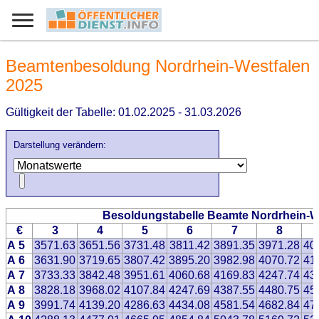
Beamtenbesoldung Nordrhein-Westfalen
2025
Gültigkeit der Tabelle: 01.02.2025 - 31.03.2026
Darstellung verändern:
Besoldungstabelle Beamte Nordrhein-W
€
3
4
5
6
7
8
A 5
3571.63
3651.56
3731.48
3811.42
3891.35
3971.28
40
A 6
3631.90
3719.65
3807.42
3895.20
3982.98
4070.72
41
A 7
3733.33
3842.48
3951.61
4060.68
4169.83
4247.74
43
A 8
3828.18
3968.02
4107.84
4247.69
4387.55
4480.75
45
A 9
3991.74
4139.20
4286.63
4434.08
4581.54
4682.84
47